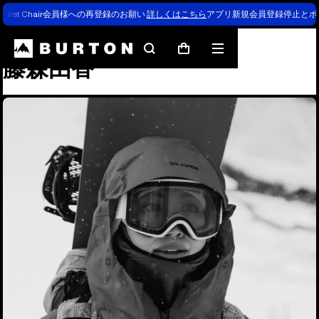
First Chair会員様への再登録のお願い
詳しくはこちら
アプリ新規会員登録停止とポ
チーム
藤森由香
検
メ
カ
藤森由香
索
ニ
ー
ュ
ト
ー