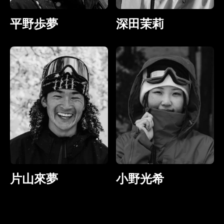
平野歩夢
深田茉莉
片山來夢
小野光希