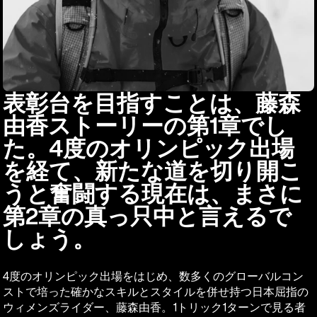
表彰台を目指すことは、藤森
由香ストーリーの第1章でし
た。4度のオリンピック出場
を経て、新たな道を切り開こ
うと奮闘する現在は、まさに
第2章の真っ只中と言えるで
しょう。
4度のオリンピック出場をはじめ、数多くのグローバルコン
ストで培った確かなスキルとスタイルを併せ持つ日本屈指の
ウィメンズライダー、藤森由香。1トリック1ターンで見る者