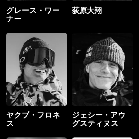
グレース・ワー
荻原大翔
ナー
ヤクブ・フロネ
ジェシー・アウ
ス
グスティヌス