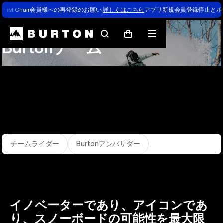
First Chair会員様への再登録のお願い
詳しくはこちら
アプリ新規会員登録停止とポ
Burtonについて
チーム
検
メ
カ
Burtonチーム
索
ニ
ー
ュ
ト
ー
チームライダー
Burtonアンバサダー
イノベーターであり、アイコンであ
り、スノーボードの可能性を最大限