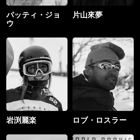
パッティ・ジョ
片山來夢
ウ
岩渕麗楽
ロブ・ロスラー