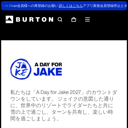
First Chair会員様への再登録のお願い
詳しくはこちら
アプリ新規会員登録停止とポ
検
メ
カ
索
ニ
ー
ュ
ト
ー
私たちは「A Day for Jake 2027」のカウントダ
ウンをしています。 ジェイクの意図した通り
に、世界中のリゾートでライダーたちと共に
雪の上で過ごし、ターンを共有し、楽しい時
間を過ごしましょう。