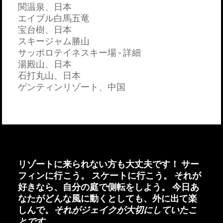
関温泉、日本
エイブル白馬五竜
宝台樹、日本
スキージャム勝山
サッポロテイネスキー場 - 詳細
湯殿山、日本
石打丸山、日本
ゲンティンリゾート、中国
リゾートに来られない方も大丈夫です！ サー
フィンに行こう。 スケートに行こう。 それが
好きなら、自分の庭で側転をしよう。 今日あ
なたがどんな風に動くとしても、外に出て楽
しんで。
それがジェイクが大切にしていたこ
とです。