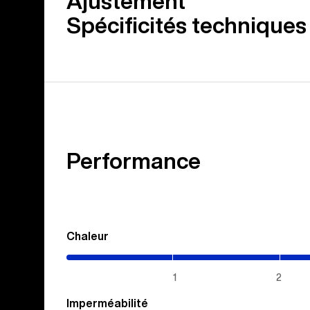
Ajustement
Spécificités techniques
Performance
Chaleur
(3.55
/
5)
1
2
Imperméabilité
(1