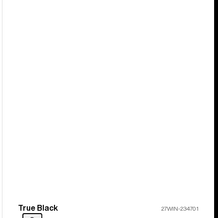
True Black
Couleur
27WIN-234701