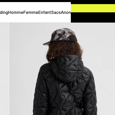
-
PROFITEZ EN MAINTENANT
ding
Homme
Femme
Enfant
Sacs
Anon