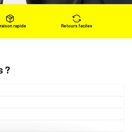
Voir plus
vraison rapide
Retours faciles
s ?