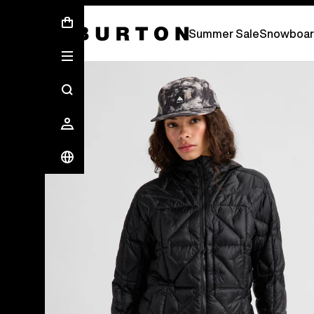
Soldes d’été - Économisez jusqu’à 50 % 
Summer Sale
Snowboar
Les experts Burton vous expliquent tout