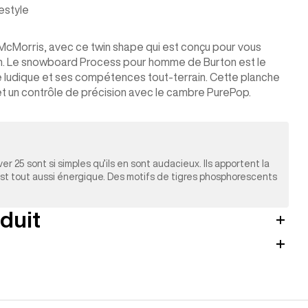
estyle
 McMorris, avec ce twin shape qui est conçu pour vous
in. Le snowboard Process pour homme de Burton est le
e ludique et ses compétences tout-terrain. Cette planche
t un contrôle de précision avec le cambre PurePop.
r 25 sont si simples qu’ils en sont audacieux. Ils apportent la
est tout aussi énergique. Des motifs de tigres phosphorescents
duit