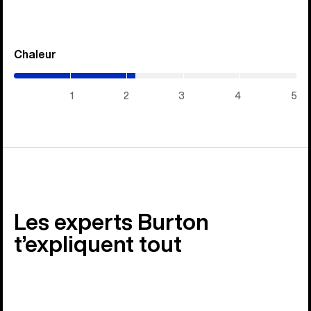
Chaleur
(2.15
/
5)
1
2
3
4
5
Les experts Burton
t’expliquent tout