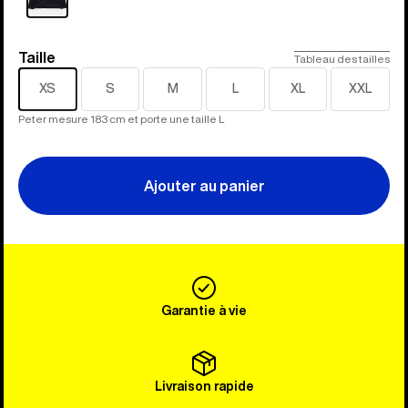
Taille
Taille
Tableau des tailles
XS
S
M
L
XL
XXL
Peter mesure 183 cm et porte une taille L
Ajouter au panier
Garantie à vie
Livraison rapide