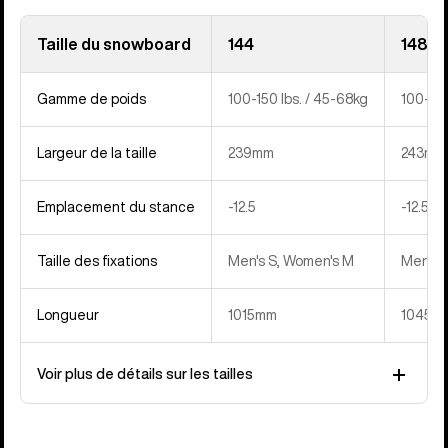
Taille du snowboard
144
148
Gamme de poids
100-150 lbs. / 45-68kg
100-150
Largeur de la taille
239mm
243mm
Emplacement du stance
‍-12.5
‍-12.5
Taille des fixations
Men's S, Women's M
Men's 
Longueur
1015mm
1045m
Voir plus de détails sur les tailles