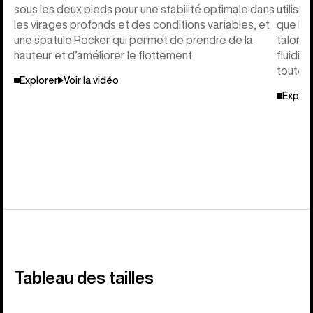
sous les deux pieds pour une stabilité optimale dans
utilisa
les virages profonds et des conditions variables, et
que le 
une spatule Rocker qui permet de prendre de la
talon t
hauteur et d’améliorer le flottement
fluidit
toutes 
Explorer
Voir la vidéo
Explor
Tableau des tailles