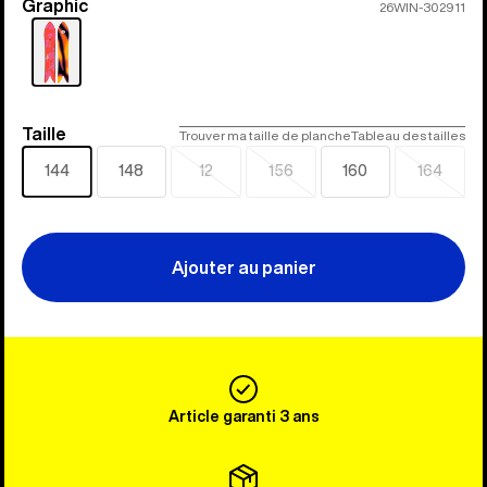
Graphic
Couleur
26WIN-302911
Taille
Taille
Trouver ma taille de planche
Tableau des tailles
144
148
12
156
160
164
Épuisé
Épuisé
Épuisé
Ajouter au panier
Article garanti 3 ans