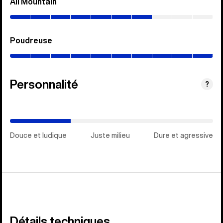
All Mountain
(0–
70%)
Poudreuse
(0–
100%)
Personnalité
(Juste
?
milieu)
Douce et ludique
Juste milieu
Dure et agressive
Détails techniques