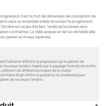
progression. Il est le fruit de décennies de conception de
nts dans un ensemble solide favorisant la progression.
l’arrière est un jeu d’enfant, tandis qu’un biseau sans
nes contraintes. La taille unisexe en fait un véritable allié
r passer au niveau supérieur.
oard Cultivator reflètent la progression qui te permet de
e nouveaux terrains. Inspirés par le paysage hivernal, les motifs
, reflètent les différentes étapes de la courbe
rtiste Karan Singh reflète la puissance du snowboard pour
plorer de nouveaux terrains.
duit