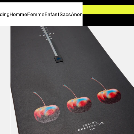
-
PROFITEZ EN MAINTENANT
ding
Homme
Femme
Enfant
Sacs
Anon