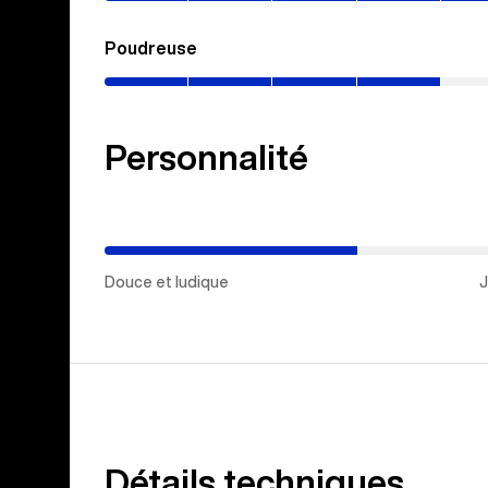
Poudreuse
(0–
40%)
Personnalité
(Douce
et
ludique)
Douce et ludique
J
Détails techniques