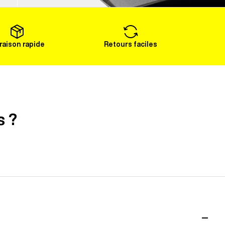
Voir plus
vraison rapide
Retours faciles
s ?