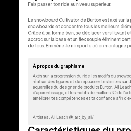
Fais passer ton ride au niveau supérieur.
Le snowboard Cultivator de Burton est axé sur la 
snowboards et concentre tous les meilleurs éléme
Grâce à sa forme twin, se déplacer vers l’avant et 
accroc sur la base et un flex souple éliminent certai
de tous. Emmène-le n’importe où en montagne pou
À propos du graphisme
Axés sur la progression du ride, les motifs du snowb
réaliser des figures et de repousser tes limites sur d
aquarelles du designer de produits Burton, Ali Leach
d’apprentissage, et les motifs de maillons 3D de l’a
améliorer tes compétences et ta confiance afin d’ex
Artistes : Ali Leach @_art_by_ali/
Caractéristiques du pro