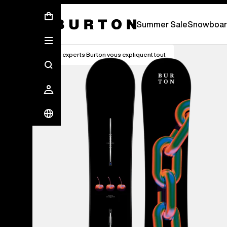
Soldes d’été - Économisez jusqu’à 50 % 
Summer Sale
Snowboar
Les experts Burton vous expliquent tout