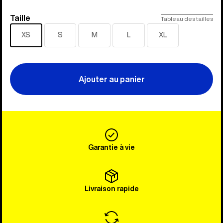
Taille
Taille
Tableau des tailles
XS
S
M
L
XL
Ajouter au panier
Garantie à vie
Livraison rapide