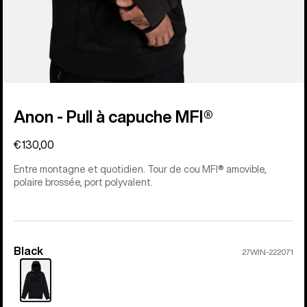
Anon - Pull à capuche MFI®
€130,00
Entre montagne et quotidien. Tour de cou MFI® amovible,
polaire brossée, port polyvalent.
Black
Couleur
27WIN-222071