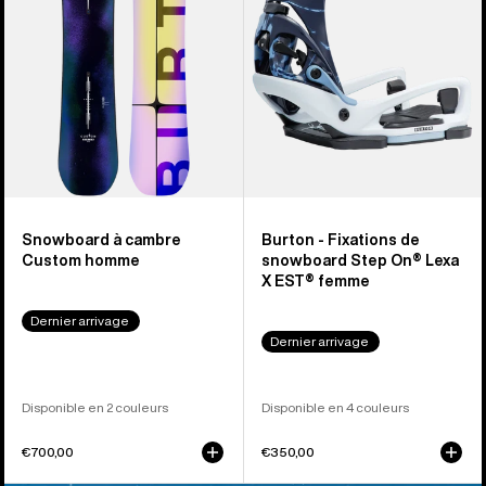
Step
On®
Lexa
X
EST®
femme
Snowboard à cambre
Burton - Fixations de
Custom homme
snowboard Step On® Lexa
X EST® femme
Dernier arrivage
Dernier arrivage
Disponible en 2 couleurs
Disponible en 4 couleurs
€700,00
€350,00