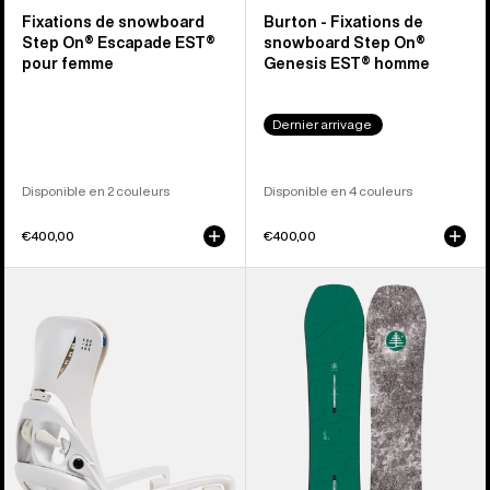
Fixations de snowboard
Burton - Fixations de
Step On® Escapade EST®
snowboard Step On®
pour femme
Genesis EST® homme
Dernier arrivage
Disponible en 2 couleurs
Disponible en 4 couleurs
€400,00
€400,00
Burton
Burton
-
-
Fixations
Snowboard
de
à
snowboard
cambre
Step
Family
On®
Tree
Escapade
Hometown