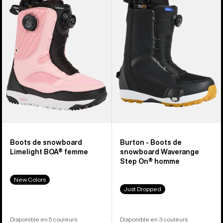
Boots
Boots
de
de
snowboard
snowboard
Limelight
Waverange
BOA®
Step
pour
On®
femme
homme
Boots de snowboard
Burton - Boots de
Limelight BOA® femme
snowboard Waverange
Step On® homme
New Colors
Just Dropped
Disponible en 5 couleurs
Disponible en 3 couleurs