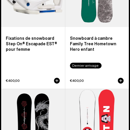
EST®
Hero
femme
enfant
Fixations de snowboard
Snowboard à cambre
Step On® Escapade EST®
Family Tree Hometown
pour femme
Hero enfant
Dernier arrivage
€400,00
€400,00
Snowboard
Burton
à
–
cambre
Snowboard
Blossom
à
de
cambre
Burton
Process