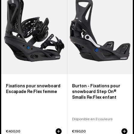
Fixations
Fixations
pour
pour
snowboard
snowboard
Re:Flex
Step
Escapade
On®
femme
Smalls
Re:Flex
enfant
Fixations pour snowboard
Burton - Fixations pour
Escapade Re:Flex femme
snowboard Step On®
Smalls Re:Flex enfant
Disponible en 2 couleurs
€400,00
€190,00