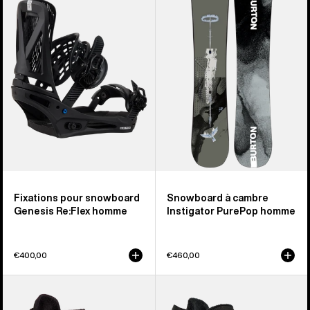
Fixations
Snowboard
pour
à
snowboard
cambre
Genesis
Instigator
Re:Flex
PurePop
homme
homme
Fixations pour snowboard
Snowboard à cambre
Genesis Re:Flex homme
Instigator PurePop homme
€400,00
€460,00
Burton
Burton
-
-