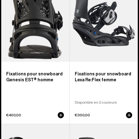
snowboard
snowboard
Genesis
Lexa
EST®
Re:Flex
homme
pour
femme
Fixations pour snowboard
Fixations pour snowboard
Genesis EST® homme
Lexa Re:Flex femme
Disponible en 2 couleurs
€400,00
€300,00
Burton
Burton
-
-