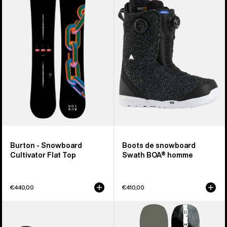
Snowboard
Boots
Cultivator
de
Flat
snowboard
Top
Swath
BOA®
homme
Burton - Snowboard
Boots de snowboard
Cultivator Flat Top
Swath BOA® homme
€440,00
€410,00
Burton
Burton
-
-