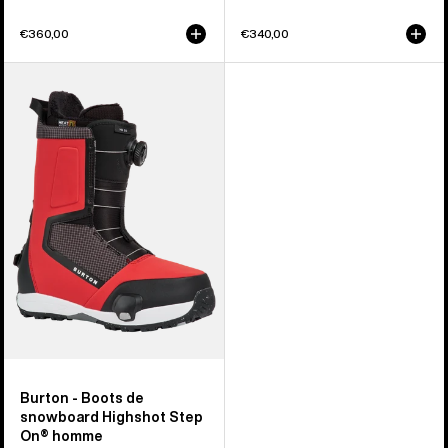
€360,00
€340,00
Burton
-
Boots
de
snowboard
Highshot
Step
On®
homme
Burton - Boots de
snowboard Highshot Step
On® homme