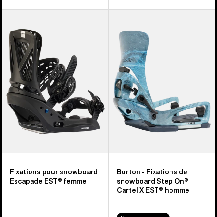
Burton
Burton
-
-
Fixations
Fixations
pour
de
snowboard
snowboard
Escapade
Step
EST®
On®
femme
Cartel
X
EST®
homme
Fixations pour snowboard
Burton - Fixations de
Escapade EST® femme
snowboard Step On®
Cartel X EST® homme