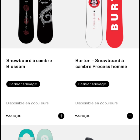
homme
Snowboard à cambre
Burton – Snowboard à
Blossom
cambre Process homme
Dernier arrivage
Dernier arrivage
Disponible en 2 couleurs
Disponible en 2 couleurs
€590,00
€580,00
Burton
Burton
-
-