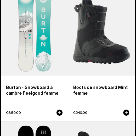
Snowboard
Boots
à
de
cambre
snowboard
Feelgood
Mint
femme
femme
Burton - Snowboard à
Boots de snowboard Mint
cambre Feelgood femme
femme
€650,00
€240,00
Burton
Burton
-
-