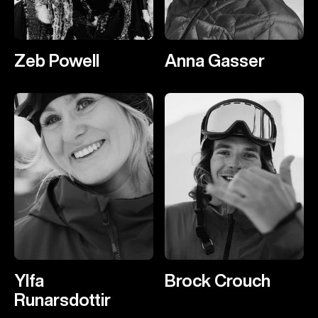
Zeb Powell
Anna Gasser
Ylfa
Brock Crouch
Runarsdottir