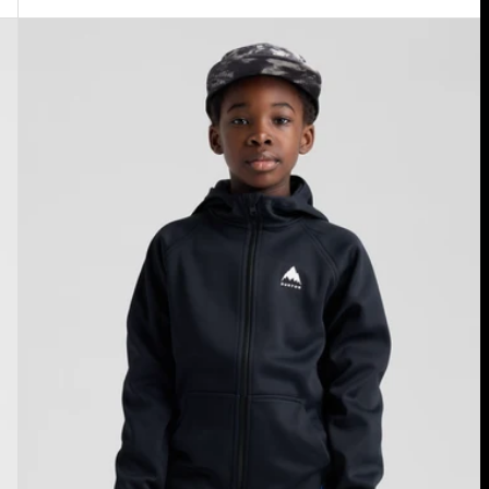
Burton
-
Polaire
zippée
imperméable
Crown
enfant