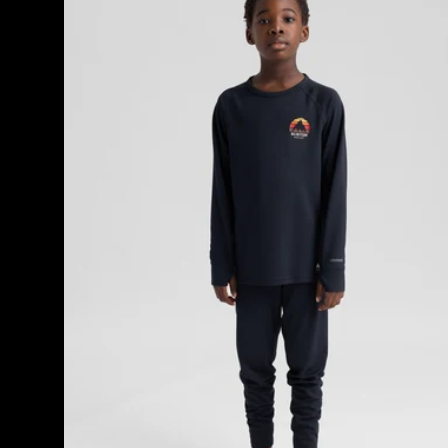
Ensemble
sous-
vêtements
léger
enfant