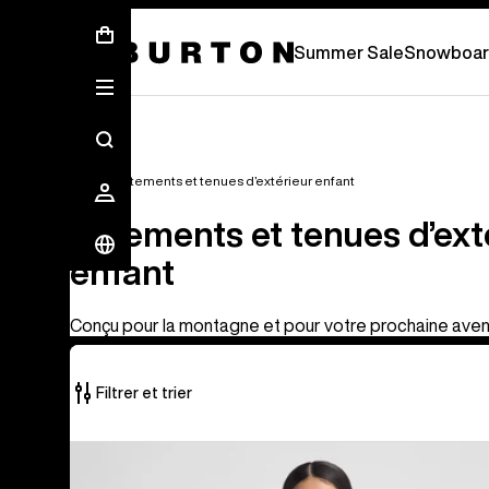
Soldes d’été - Économisez jusqu’à 50 % 
Summer Sale
Snowboar
Enfant
Vêtements et tenues d’extérieur enfant
Vêtements et tenues d’ext
enfant
Conçu pour la montagne et pour votre prochaine aven
Filtrer et trier
27 produits
Burton
sur
-