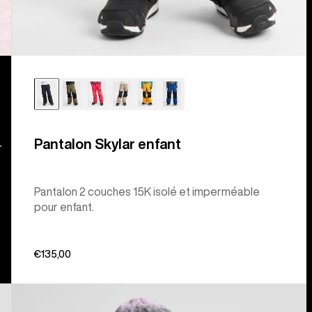
Pantalon Skylar enfant
r
Pantalon 2 couches 15K isolé et imperméable
pour enfant.
€135,00
Burton
-