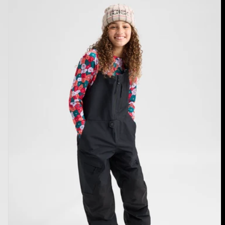
Burton
-
Salopette
Powline
GORE-
TEX
2 L
enfant