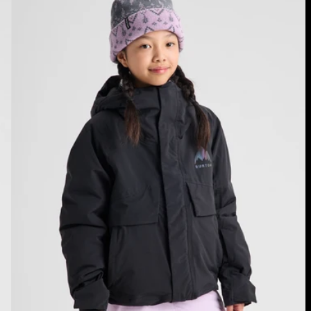
Veste
Ascutney
2 L
enfant