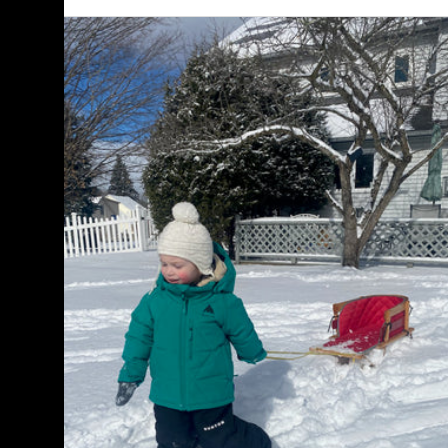
Burton
-
Salopette Maven
2 L
tout-
petit