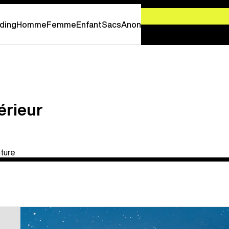
-
PROFITEZ EN MAINTENANT
ding
Homme
Femme
Enfant
Sacs
Anon
érieur
ture