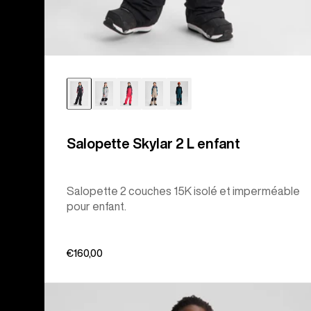
Salopette Skylar 2 L enfant
Salopette 2 couches 15K isolé et imperméable
pour enfant.
€160,00
Burton
-