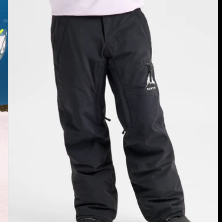
Pantalon
Skylar
enfant