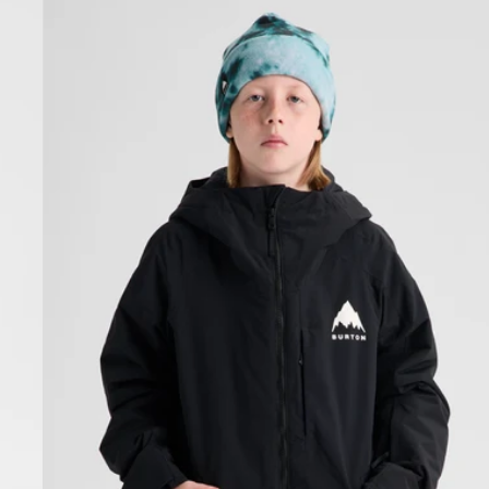
Burton
-
Veste
Hillslope
enfant