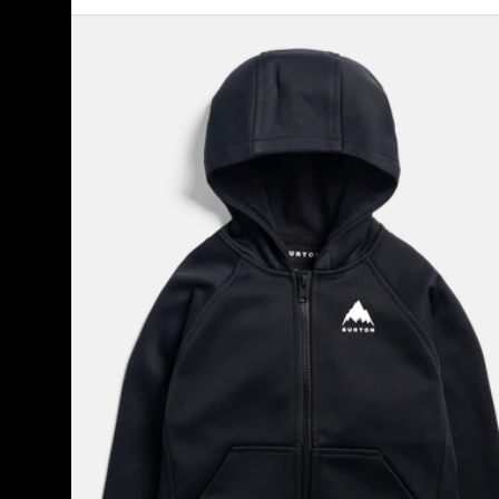
Burton
-
Polaire
zippée
imperméable
Crown
enfant