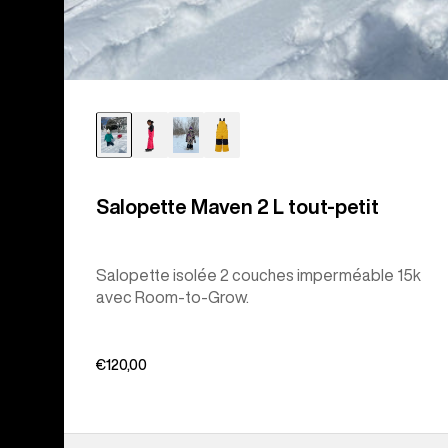
Salopette Maven 2 L tout-petit
Salopette isolée 2 couches imperméable 15k
avec Room-to-Grow.
€120,00
Burton