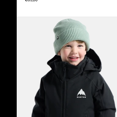
Burton
-
Veste
Hillslope
2 L
tout-
petit