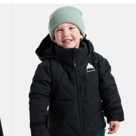
Burton
-
Vestes
Spindal
2 L
tout-
petit