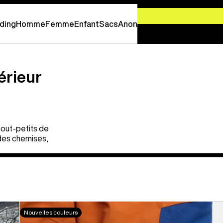
-
PROFITEZ EN MAINTENANT
ding
Homme
Femme
Enfant
Sacs
Anon
érieur
tout-petits de
 des chemises,
Burton
Nouvelles couleurs
-