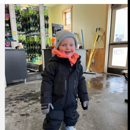
Burton
-
Combinaison
Outbeam
GORE-
TEX
2 L
tout-
petit