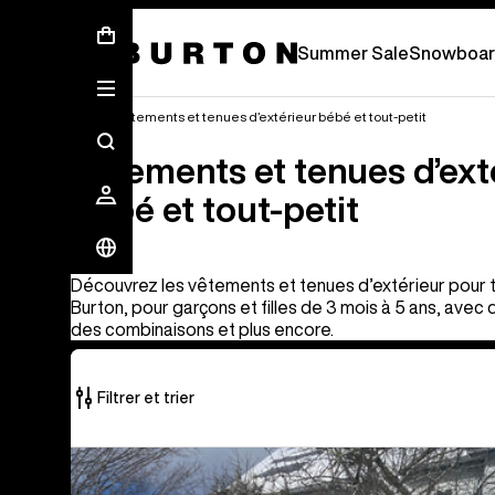
Soldes d’été - Économisez jusqu’à 50 % 
Summer Sale
Snowboar
Enfant
Vêtements et tenues d’extérieur bébé et tout-petit
Vêtements et tenues d’ext
bébé et tout-petit
Découvrez les vêtements et tenues d’extérieur pour 
Burton, pour garçons et filles de 3 mois à 5 ans, avec
des combinaisons et plus encore.
Filtrer et trier
10 produits
Burton
sur
-