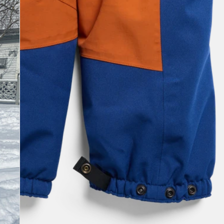
Combinaison
2 L
tout-
petit