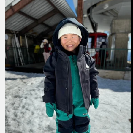
-
Veste
Ascutney
2 L
tout-
petit