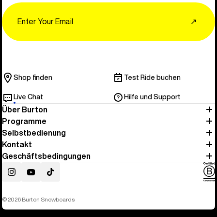
Email
↗
Shop finden
Test Ride buchen
Live Chat
Hilfe und Support
Über Burton
Programme
Selbstbedienung
Kontakt
Geschäftsbedingungen
Instagram
YouTube
TikTok
© 2026 Burton Snowboards