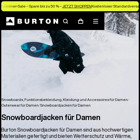
Sommer-Sale – Spare bis zu 50 % –
JETZT SHOPPEN
Kostenloser Standardversan
Suchen
Menü
Warenkorb
Snowboards, Funktionsbekleidung, Kleidung und Accessoires für Damen
Outerwear für Damen
Snowboardjacken für Damen
Snowboardjacken für Damen
Burton Snowboardjacken für Damen sind aus hochwertigen
Materialien gefertigt und bieten Wetterschutz und Wärme,