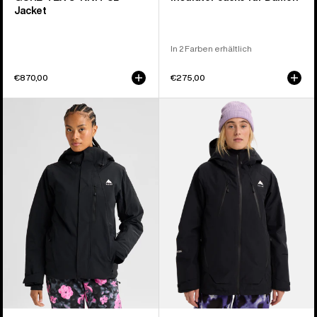
Jacket
In 2 Farben erhältlich
€870,00
€275,00
Burton
Burton
Reserve
Reserve
2L
GORE-
Insulator
TEX
Stretch-
2L
Jacke
Insulated
für
Jacke
Damen
für
Damen