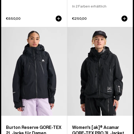
In 2 Farben erhältlich
€650,00
€250,00
Burton
Burton
Reserve
[ak]®
GORE-
Acamar
TEX
GORE-
2L
TEX
Jacke
PRO
für
3L
Damen
Jacke
für
Damen
Burton Reserve GORE-TEX
Women's [ak]® Acamar
2L Jacke für Damen
GORE-TEX PRO 3L Jacket