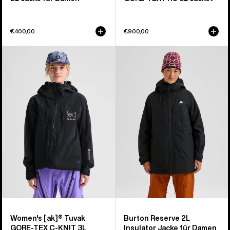
€400,00
€900,00
Burton
Burton
[ak]®
Reserve
Tuvak
2L
GORE-
Insulator
TEX
Jacke
C-
für
KNIT
Damen
3L
Jacke
für
Damen
Women's [ak]® Tuvak
Burton Reserve 2L
GORE-TEX C-KNIT 3L
Insulator Jacke für Damen