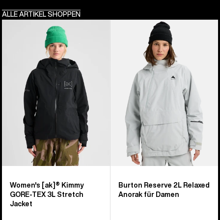
ALLE ARTIKEL SHOPPEN
Burton
Burton
[ak]®
Reserve
Kimmy
2L
GORE-
Relaxed
TEX
Anorak
3L
für
Stretch-
Damen
Jacke
für
Damen
Women's [ak]® Kimmy
Burton Reserve 2L Relaxed
GORE-TEX 3L Stretch
Anorak für Damen
Jacket