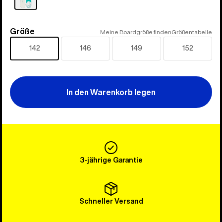
Größe
Größe
Meine Boardgröße finden
Größentabelle
142
146
149
152
In den Warenkorb legen
3-jährige Garantie
Schneller Versand