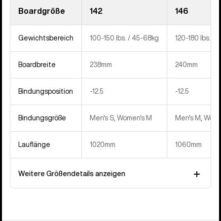
Boardgröße
142
146
Gewichtsbereich
100-150 lbs. / 45-68kg
120-180 lbs. / 
Boardbreite
238mm
240mm
Bindungsposition
‍-12.5
‍-12.5
Bindungsgröße
Men's S, Women's M
Men's M, Wome
Lauflänge
1020mm
1060mm
Weitere Größendetails anzeigen