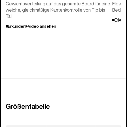
Gewichtsverteilung auf das gesamte Board für eine
Flow un
weiche, gleichmäßige Kantenkontrolle von Tip bis
Beding
Tail
Erkun
Erkunden
Video ansehen
Größentabelle