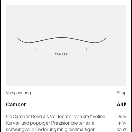
Vorspannung
Shape
Camber
All Mo
Ein Camber Bend als Verfechter von kraftvollen
Direct
Kurven und poppiger Präzision bietet eine
im Verg
schwungvolle Federung mit gleichmäßiger
konzen