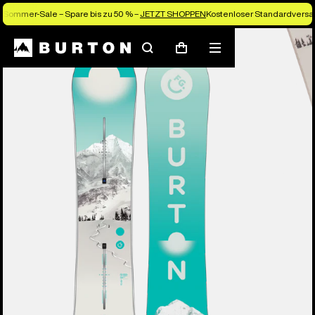
Sommer-Sale – Spare bis zu 50 % –
JETZT SHOPPEN
Kostenloser Standardversan
Die Experten von Burton erklären es dir
Suchen
Menü
Warenkorb