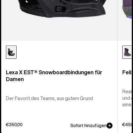
Lexa X EST® Snowboardbindungen für
Fel
Damen
Reak
und 
Der Favorit des Teams, aus gutem Grund.
eine
€350,00
€450
Sofort hinzufügen