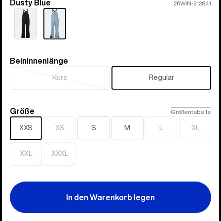
Dusty Blue
Farbe
26WIN-212841
Beininnenlänge
Beininnenlänge
Kurz
Regular
Ausverkauft
Größe
Größe
Größentabelle
XXS
XS
S
M
L
XL
Ausverkauft
Ausverkauft
Ausverk
XXL
XXXL
Ausverkauft
Ausverkauft
In den Warenkorb legen