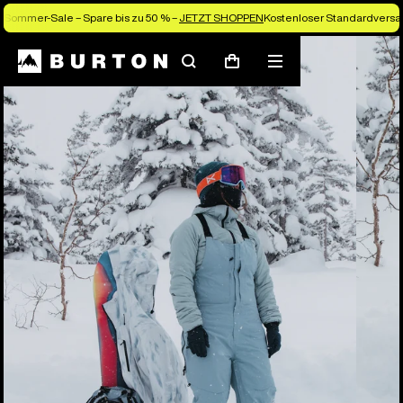
Sommer-Sale – Spare bis zu 50 % –
JETZT SHOPPEN
Kostenloser Standardversan
Die Experten von Burton erklären es dir
Suchen
Menü
Warenkorb