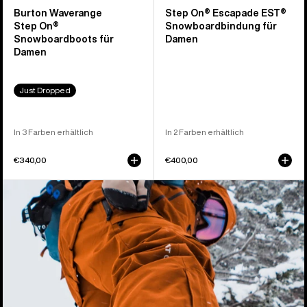
Burton Waverange
Step On® Escapade EST®
Step On®
Snowboardbindung für
Snowboardboots für
Damen
Damen
Just Dropped
In 3 Farben erhältlich
In 2 Farben erhältlich
€340,00
€400,00