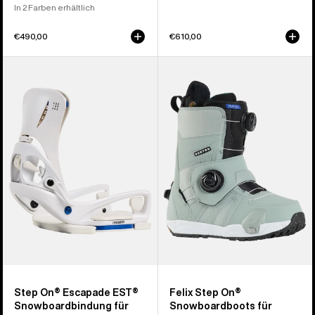
In 2 Farben erhältlich
€490,00
€610,00
Burton
Burton
Step On®
Felix
Escapade
Step
EST®
On®
Snowboardbindung
Snowboardboots
für
für
Damen
Damen
Step On® Escapade EST®
Felix Step On®
Snowboardbindung für
Snowboardboots für