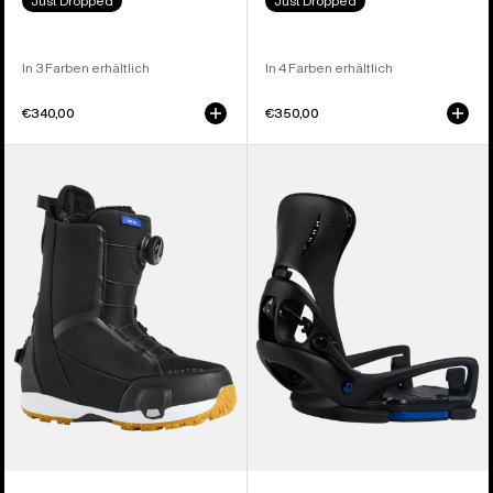
Just Dropped
Just Dropped
In 3 Farben erhältlich
In 4 Farben erhältlich
€340,00
€350,00
Burton
Burton
Waverange
Step On®
Step On®
Escapade
Snowboardboots
EST®
für
Snowboardbindung
Damen
für
Damen