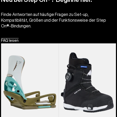
Finde Antworten auf häufige Fragen zu Set-up,
Kompatibilität, Größen und der Funktionsweise der Step
On®-Bindungen.
FAQ lesen
Burton
Burton
Step On®
Grom
Genesis
Step On®
EST®
Snowboardboots
Snowboardbindung
für
für
Kinder
Herren