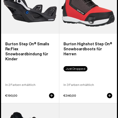
Burton Step On® Smalls
Burton Highshot Step On®
Re:Flex
Snowboardboots für
Snowboardbindung für
Herren
Kinder
Just Dropped
In 2 Farben erhältlich
In 3 Farben erhältlich
€190,00
€340,00
Burton
Burton
Smalls
Step On®