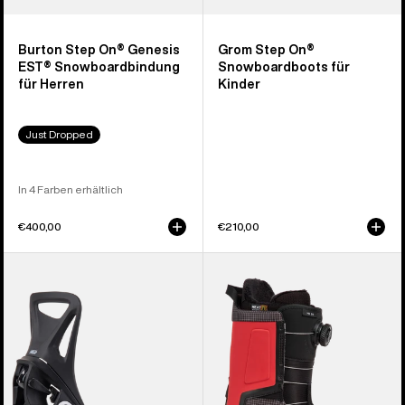
Burton Step On® Genesis
Grom Step On®
EST® Snowboardbindung
Snowboardboots für
für Herren
Kinder
Just Dropped
In 4 Farben erhältlich
€400,00
€210,00
Burton
Burton
Step On®
Highshot
Smalls
Step On®
Re:Flex
Snowboardboots
Snowboardbindung
für
für
Herren
Kinder