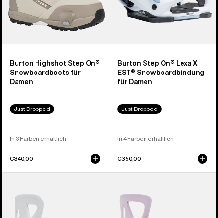
Burton Highshot Step On®
Burton Step On® Lexa X
Snowboardboots für
EST® Snowboardbindung
Damen
für Damen
Just Dropped
Just Dropped
In 3 Farben erhältlich
In 4 Farben erhältlich
€340,00
€350,00
Burton
Burton
Step
Step
On®
On®Re:Flex
Re:Flex
Snowboardbindung