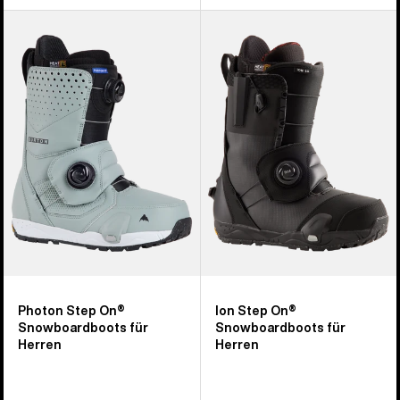
Burton
Burton
Photon
Ion
Step
Step
On®
On®
Snowboardboots
Snowboardboots
für
für
Herren
Herren
Photon Step On®
Ion Step On®
Snowboardboots für
Snowboardboots für
Herren
Herren