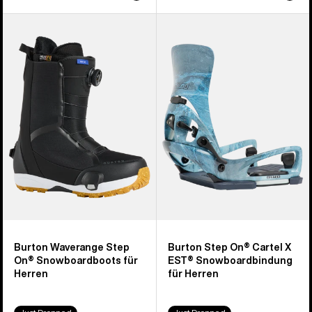
Burton
Burton
Waverange
Step On®
Step
Cartel
On®
X
Snowboardboots
EST®
für
Snowboardbindung
Herren
für
Herren
Burton Waverange Step
Burton Step On® Cartel X
On® Snowboardboots für
EST® Snowboardbindung
Herren
für Herren