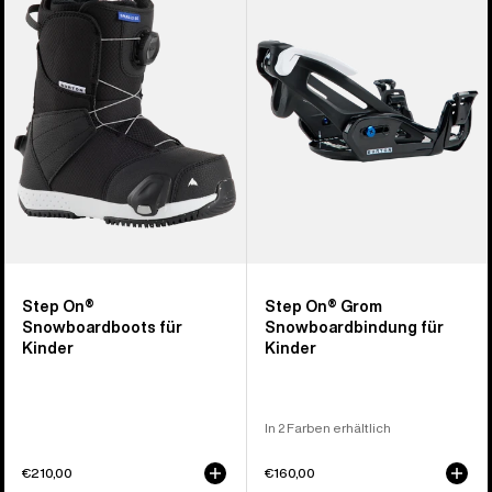
Step On®
Grom
Snowboardboots
Snowboardbindung
für
für
Kinder
Kinder
Step On®
Step On® Grom
Snowboardboots für
Snowboardbindung für
Kinder
Kinder
In 2 Farben erhältlich
€210,00
€160,00