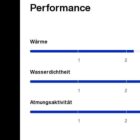
Performance
Wärme
(2.15
/
5)
1
2
Wasserdichtheit
(5
/
5)
1
2
Atmungsaktivität
(5
/
5)
1
2