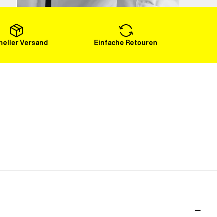
Mehr laden
eller Versand
Einfache Retouren