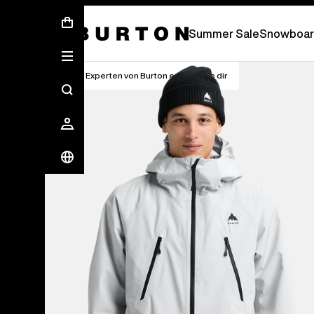
Sommer-Sale – Spare bis zu 50 % –
JETZ
Summer Sale
Snowboar
Die Experten von Burton erklären es dir