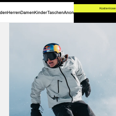
T SHOPPEN
Kostenlose
den
Herren
Damen
Kinder
Taschen
Anon