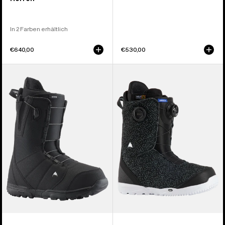
In 2 Farben erhältlich
€640,00
€530,00
Burton
Burton
Moto
Swath
Snowboardboot
BOA®
für
Snowboardboot
Herren
für
Herren