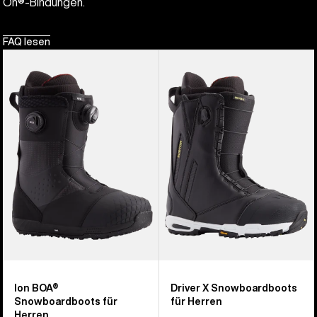
On®-Bindungen.
FAQ lesen
Burton
Burton
Ion
Driver
BOA®
X
Snowboardboots
Snowboardboots
für
für
Herren
Herren
Ion BOA®
Driver X Snowboardboots
Snowboardboots für
für Herren
Herren