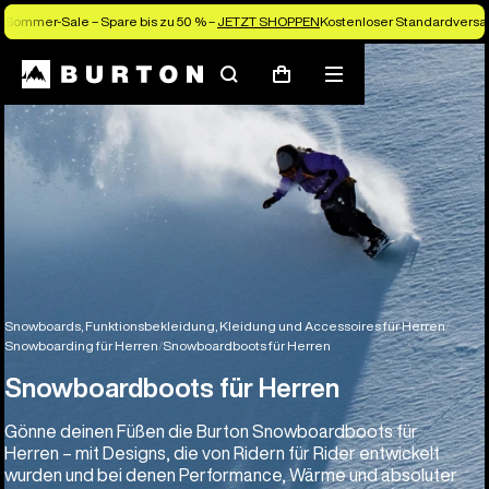
Sommer-Sale – Spare bis zu 50 % –
JETZT SHOPPEN
Kostenloser Standardversan
Suchen
Menü
Warenkorb
Snowboards, Funktionsbekleidung, Kleidung und Accessoires für Herren
Snowboarding für Herren
Snowboardboots für Herren
Snowboardboots für Herren
Gönne deinen Füßen die Burton Snowboardboots für
Herren – mit Designs, die von Ridern für Rider entwickelt
wurden und bei denen Performance, Wärme und absoluter