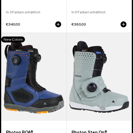
In 3 Farben erhältlich
In 5 Farben erhältlich
€340,00
€360,00
Burton
Burton
New Colors
Photon
Photon
BOA®
Step
Snowboardboots
On®
für
Snowboardboots
Herren
für
Herren
Photon BOA®
Photon Step On®