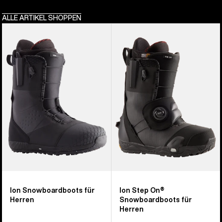
ALLE ARTIKEL SHOPPEN
Burton
Burton
Ion
Ion
Snowboard-
Step
Boots
On®
für
Snowboardboots
Herren
für
Herren
Ion Snowboardboots für
Ion Step On®
Herren
Snowboardboots für
Herren