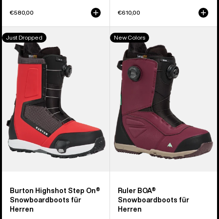
€580,00
€610,00
Burton
Burton
Just Dropped
New Colors
Highshot
Ruler
Step On®
BOA®
Snowboardboots
Snowboardboots
für
für
Herren
Herren
Burton Highshot Step On®
Ruler BOA®
Snowboardboots für
Snowboardboots für
Herren
Herren