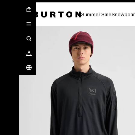
Sommer-Sale – Spare bis zu 50 % –
JETZ
Summer Sale
Snowboar
Die Experten von Burton erklären es dir