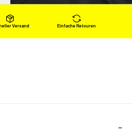
Mehr laden
eller Versand
Einfache Retouren