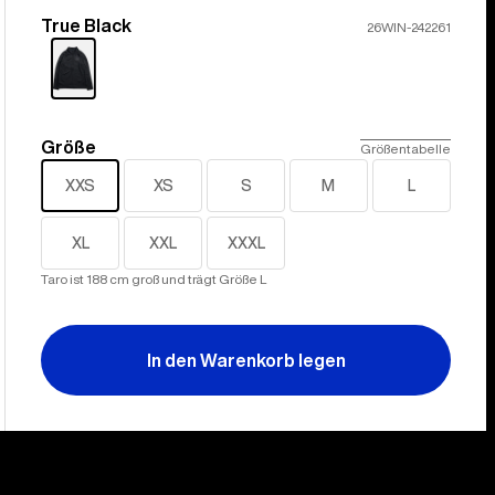
True Black
Farbe
26WIN-242261
Größe
Größe
Größentabelle
XXS
XS
S
M
L
XL
XXL
XXXL
Taro ist 188 cm groß und trägt Größe L
In den Warenkorb legen