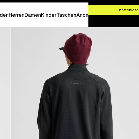
T SHOPPEN
Kostenlose
den
Herren
Damen
Kinder
Taschen
Anon