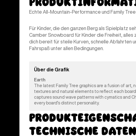
Produktinformat
Echte All-Mountain-Performance und Family Tree Q
Für Kinder, die den ganzen Berg als Spielplatz 
Camber Snowboard für Kinder die Freiheit, alles 
dich bereit für steile Kurven, schnelle Abfahrten 
Fahrspaß unter allen Bedingungen.
Über die Grafik
Earth
The latest Family Tree graphics are a fusion of art, 
textures and natural elements to reflect each board
captures sound wave patterns with cymatics and Chlad
every board’s distinct personality.
Produkteigensch
Technische Date