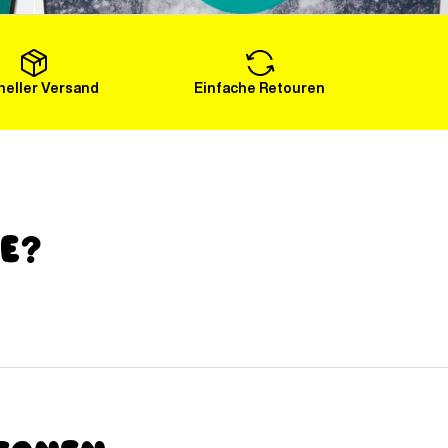
Mehr laden
eller Versand
Einfache Retouren
ge?