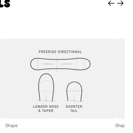
ls
Nach
Nach
links
recht
schieben
schie
Shape
Shape