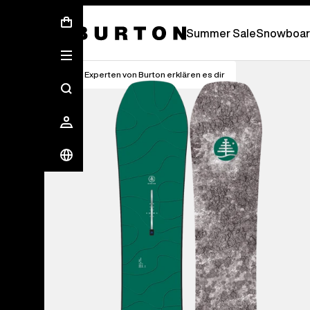
Sommer-Sale – Spare bis zu 50 % –
JETZ
Summer Sale
Snowboar
Die Experten von Burton erklären es dir