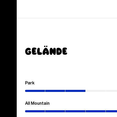
Gelände
Park
(0–
30%)
All Mountain
(0–
70%)