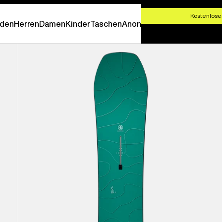
T SHOPPEN
Kostenlose
den
Herren
Damen
Kinder
Taschen
Anon