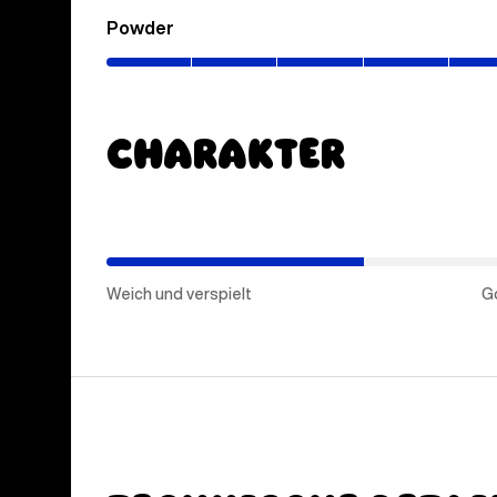
Powder
(0–
80%)
Charakter
(Golde
Mitte)
Weich und verspielt
G