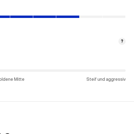
ne
?
oldene Mitte
Steif und aggressiv