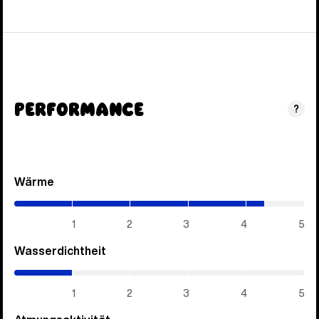
Performance
?
Wärme
(4.3
/
5)
1
2
3
4
5
Wasserdichtheit
(1
/
5)
1
2
3
4
5