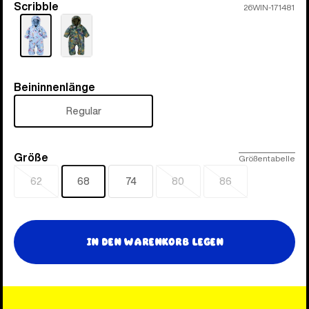
Scribble
Farbe
26WIN-171481
Beininnenlänge
Beininnenlänge
Regular
Größe
Größe
Größentabelle
62
68
74
80
86
Ausverkauft
Ausverkauft
Ausverkauft
In den Warenkorb legen