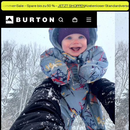
Sommer-Sale – Spare bis zu 50 % –
JETZT SHOPPEN
Kostenloser Standardversan
Suchen
Menü
Warenkorb