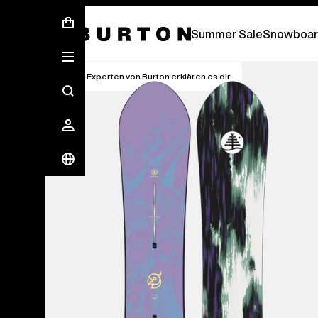
Sommer-Sale – Spare bis zu 50 % –
JETZ
Summer Sale
Snowboar
Die Experten von Burton erklären es dir