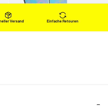
Mehr laden
eller Versand
Einfache Retouren