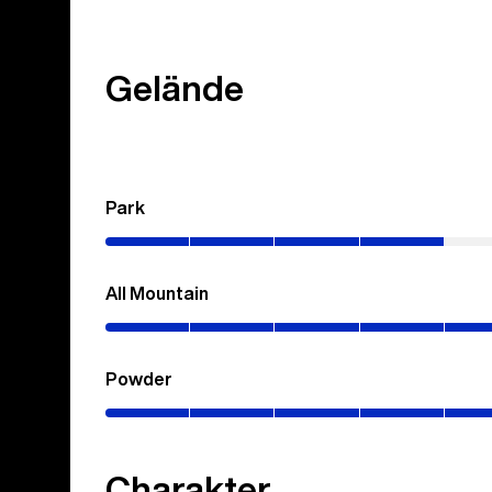
Gelände
Park
(0–
40%)
All Mountain
(0–
90%)
Powder
(0–
70%)
Charakter
(Goldene