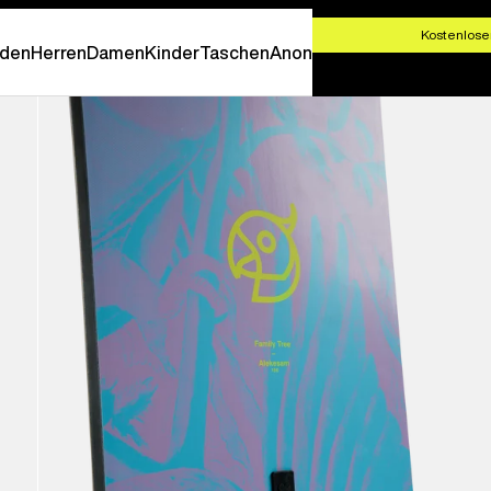
T SHOPPEN
Kostenlose
den
Herren
Damen
Kinder
Taschen
Anon