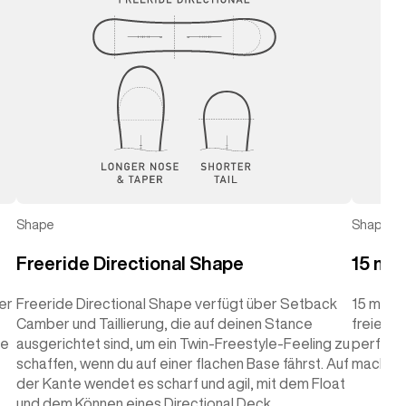
Shape
Shape
Freeride Directional Shape
15 mm
er
Freeride Directional Shape verfügt über Setback
15 mm Ta
Camber und Taillierung, die auf deinen Stance
freien u
ne
ausgerichtet sind, um ein Twin-Freestyle-Feeling zu
perfekt 
schaffen, wenn du auf einer flachen Base fährst. Auf
macht
der Kante wendet es scharf und agil, mit dem Float
und dem Können eines Directional Deck