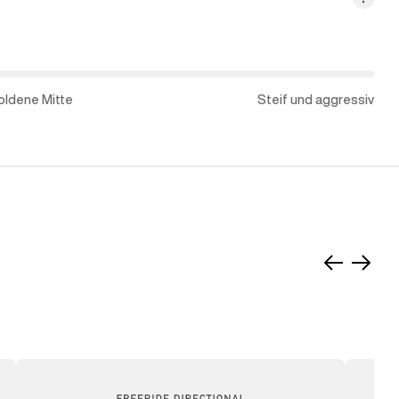
oldene Mitte
Steif und aggressiv
Nach
Nach
links
recht
schieben
schie