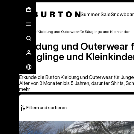
Sommer-Sale – Spare bis zu 50 % –
JETZ
Summer Sale
Snowboar
Für Kinder
Kleidung und Outerwear für Säuglinge und Kleinkinder
Kleidung und Outerwear 
Säuglinge und Kleinkinde
Erkunde die Burton Kleidung und Outerwear für Jung
Alter von 3 Monaten bis 5 Jahren, darunter Shirts, 
mehr.
Filtern und sortieren
10
Burton
von
Maven