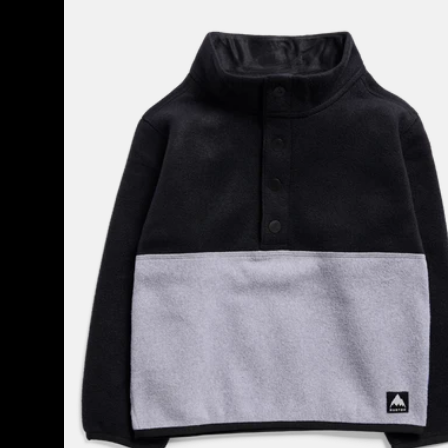
Fleeceanorak
für
Kleinkinder