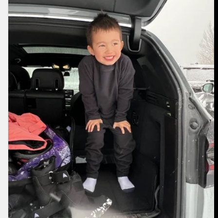
Baselayer-
Set
für
Kleinkinder