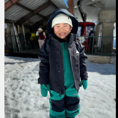
2L
Jacke
für
Kleinkinder