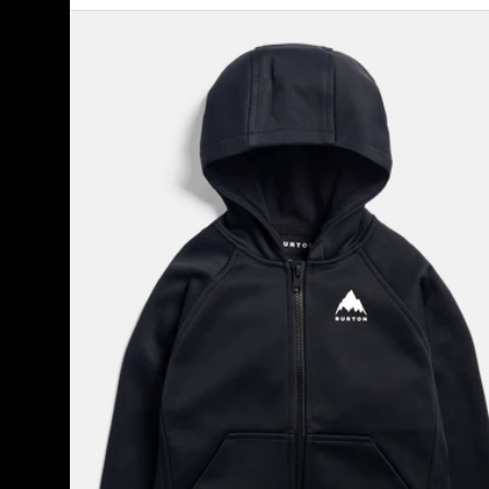
Burton
Crown
Wetterfestes
Full-
Zip-
Fleece
für
Kleinkinder