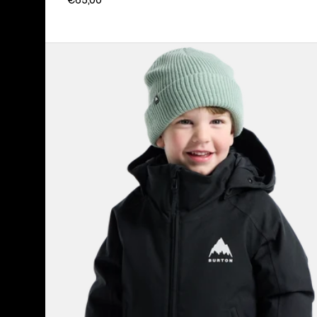
Burton
Hillslope
2L
Jacke
für
Kleinkinder