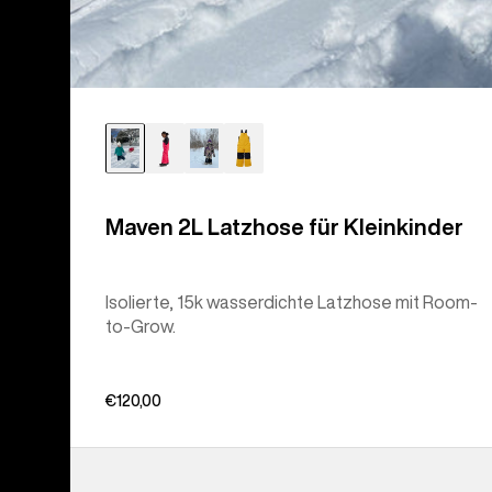
Maven 2L Latzhose für Kleinkinder
Isolierte, 15k wasserdichte Latzhose mit Room-
to-Grow.
€120,00
Burton
Cinder