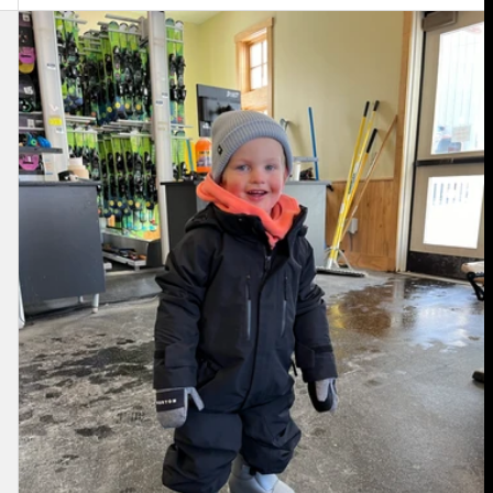
Burton
Outbeam
GORE-
TEX
2L
Overall
für
Kleinkinder