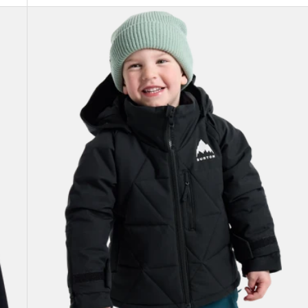
Burton
Spindal
2L
Jacke
für
Kleinkinder