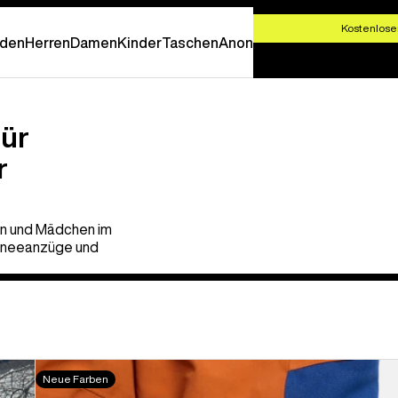
T SHOPPEN
Kostenlose
den
Herren
Damen
Kinder
Taschen
Anon
für
r
en und Mädchen im
Schneeanzüge und
Burton
Neue Farben
2L