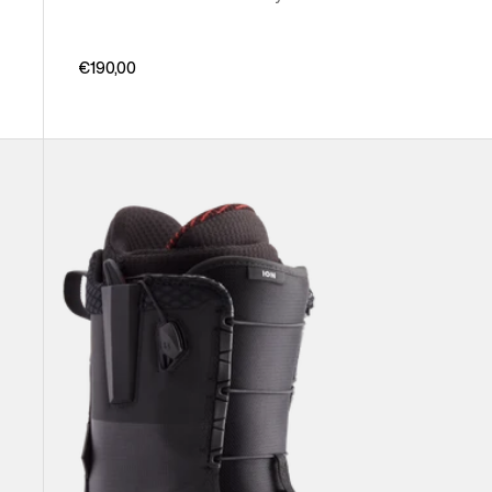
€190,00
Burton
Ion
Snowboard-
Boots
für
Herren