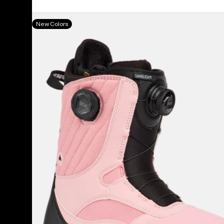
Burton
New Colors
Limelight
BOA®
Snowboardboots
für
Damen