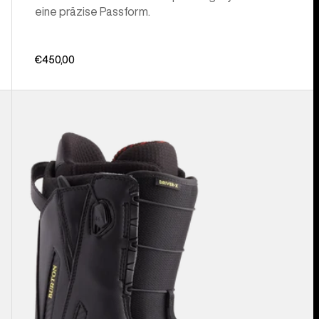
eine präzise Passform.
€450,00
Burton
Driver
X
Snowboardboots
für
Herren