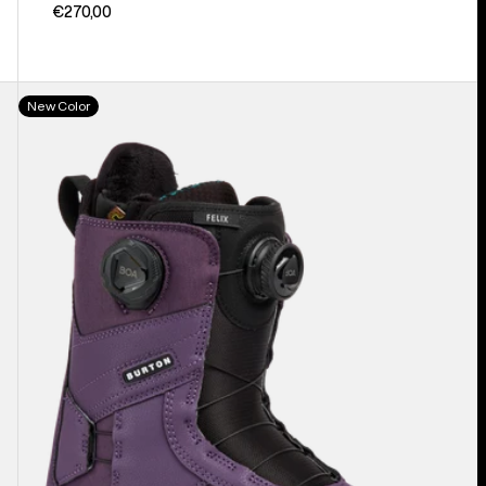
€270,00
Burton
New Color
Felix
BOA®
Snowboardboots
für
Damen