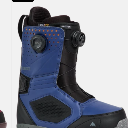
Photon
BOA®
Snowboardboots
für
Herren