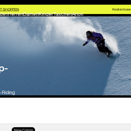
T SHOPPEN
Kostenlose
den
Herren
Damen
Kinder
Taschen
Anon
p-
d-Riding
Burton
New Colors