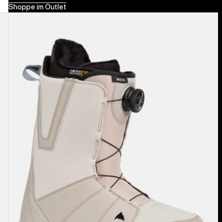
Shoppe im Outlet
Burton
Moto
BOA®
Snowboardboots
für
Herren