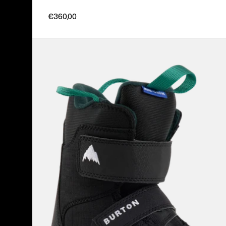
€360,00
Burton
Mini
Grom
Snowboardboots
für
Kinder