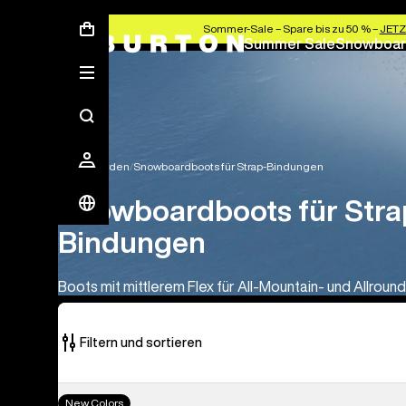
Sommer-Sale – Spare bis zu 50 % –
JETZ
Summer Sale
Snowboar
Snowboarden
Snowboardboots für Strap-Bindungen
Snowboardboots für Stra
Bindungen
Boots mit mittlerem Flex für All-Mountain- und Allroun
Filtern und sortieren
18
Burton
New Colors