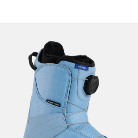
Burton
Smalls
BOA®
Snowboardboots
für
Kinder