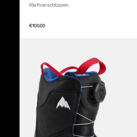
Klettverschlüssen.
€100,00
Burton
Grom
BOA®
Snowboardboots
für
Kinder