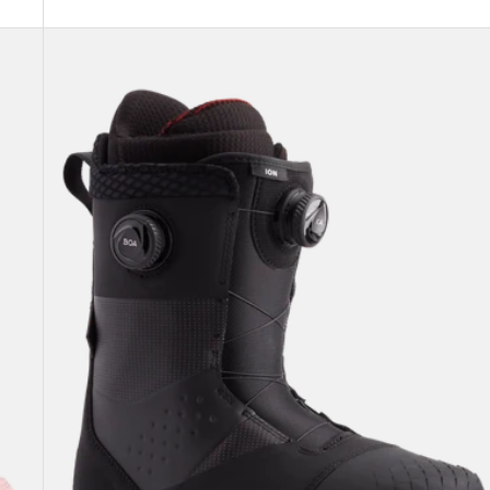
Burton
Ion
BOA®
Snowboardboots
für
Herren