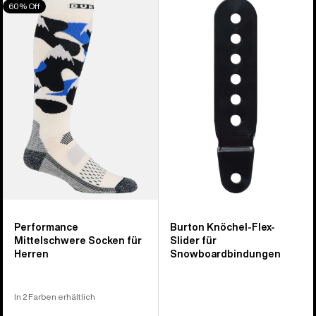
60% Off
Performance
Knöchel-
Midweight
Flex-
Socken
Slider
für
für
Herren
Snowboardbindungen
Performance
Burton Knöchel-Flex-
Mittelschwere Socken für
Slider für
Herren
Snowboardbindungen
In 2 Farben erhältlich