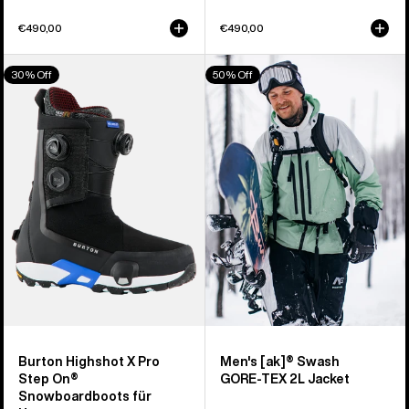
€490,00
€490,00
Burton
Burton
30% Off
50% Off
Highshot
[ak]®
X
Swash
Pro
GORE-
Step On®
TEX
Snowboardboots
2L
für
Jacke
Herren
für
Herren
Burton Highshot X Pro
Men's [ak]® Swash
Step On®
GORE‑TEX 2L Jacket
Snowboardboots für