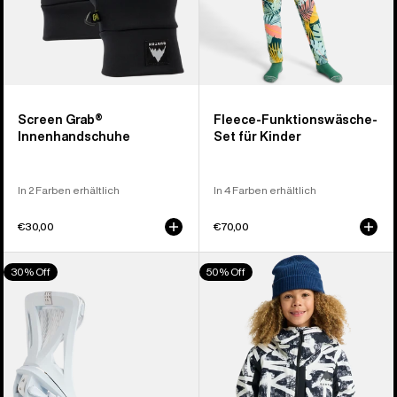
Screen Grab®
Fleece-Funktionswäsche-
Innenhandschuhe
Set für Kinder
In 2 Farben erhältlich
In 4 Farben erhältlich
€30,00
€70,00
Burton
Burton
30% Off
50% Off
Step
Hillslope
On®
Jacke
Genesis
für
Re:Flex
Kinder
Snowboardbindung
für