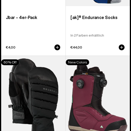
Jbar – 4er-Pack
[ak]® Endurance Socks
In 2 Farben erhältlich
€4,00
€44,00
Burton
Burton
60% Off
New Colors
[ak]®
Ruler
Windstopper
BOA®
Oven
Snowboardboots
Fäustlinge
für
Herren