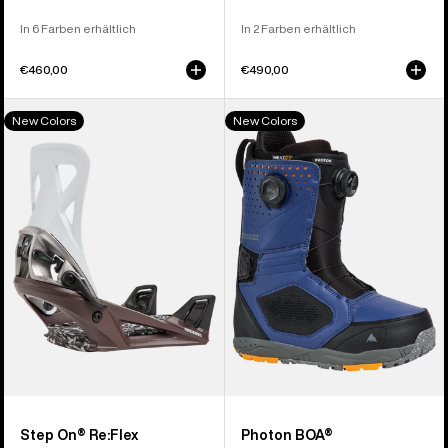
In 6 Farben erhältlich
In 2 Farben erhältlich
€460,00
€490,00
Burton
Burton
New Colors
New Colors
Step
Photon
On®
BOA®
Re:Flex
Snowboardboots
Snowboardbindung
für
für
Herren
Herren
Step On® Re:Flex
Photon BOA®