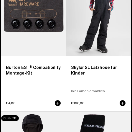
Kit
für
Kinder
Burton EST® Compatibility
Skylar 2L Latzhose für
Montage-Kit
Kinder
In 5 Farben erhältlich
€4,00
€160,00
Burton
Burton
50% Off
Oak
Performance
Hoodie
Midweight