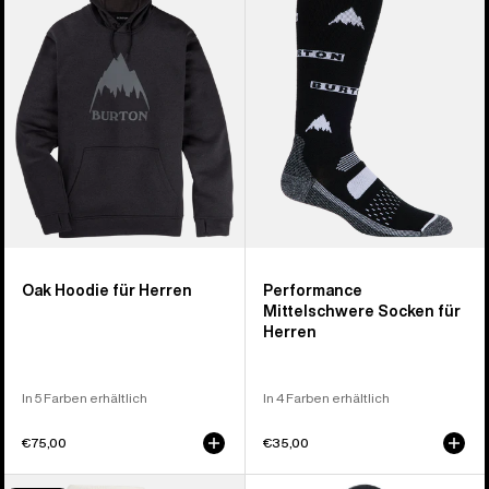
für
Socken
Herren
für
Herren
Oak Hoodie für Herren
Performance
Mittelschwere Socken für
Herren
In 5 Farben erhältlich
In 4 Farben erhältlich
€75,00
€35,00
Burton
Burton