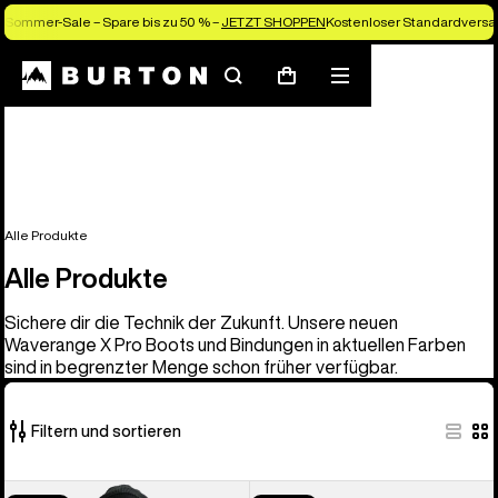
Sommer-Sale – Spare bis zu 50 % –
JETZT SHOPPEN
Kostenloser Standardversan
Suchen
Menü
Warenkorb
Alle Produkte
Alle Produkte
Sichere dir die Technik der Zukunft. Unsere neuen
Waverange X Pro Boots und Bindungen in aktuellen Farben
sind in begrenzter Menge schon früher verfügbar.
Filtern und sortieren
917
Burton
Burton