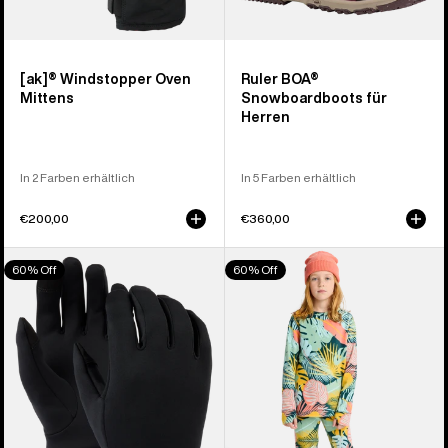
[ak]® Windstopper Oven
Ruler BOA®
Mittens
Snowboardboots für
Herren
In 2 Farben erhältlich
In 5 Farben erhältlich
€200,00
€360,00
Burton
Burton
60% Off
60% Off
Screen
Fleece-
Grab®
Funktionswäsche-
Innenhandschuhe
Set
für
Kinder