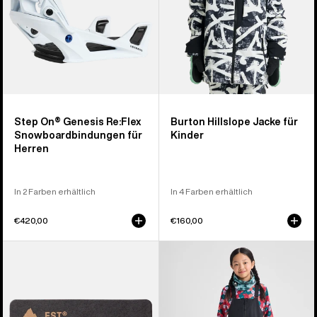
Herren
Step On® Genesis Re:Flex
Burton Hillslope Jacke für
Snowboardbindungen für
Kinder
Herren
In 2 Farben erhältlich
In 4 Farben erhältlich
€420,00
€160,00
Burton
Burton
EST®
Skylar
Compatibility
2L
Montage-
Latzhose