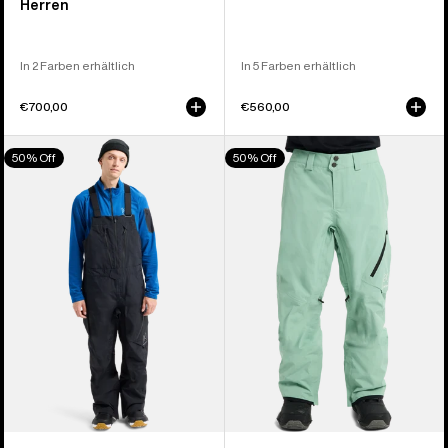
Herren
In 2 Farben erhältlich
In 5 Farben erhältlich
€700,00
€560,00
Burton
Burton
50% Off
50% Off
[ak]®
[ak]®
Cyclic
Cyclic
GORE-
GORE‑TEX
TEX
2L
2L
Hose
Latzhose
für
für
Herren
Herren