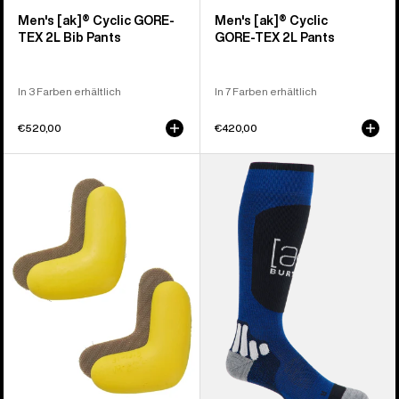
Men's [ak]® Cyclic GORE-
Men's [ak]® Cyclic
TEX 2L Bib Pants
GORE‑TEX 2L Pants
In 3 Farben erhältlich
In 7 Farben erhältlich
€520,00
€420,00
Burton
Burton
J-
[ak]®
Bar
Endurance
(er-
Socken
Pack)