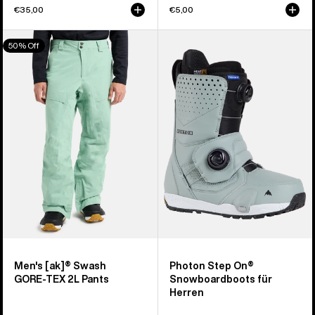
€35,00
€5,00
Burton
Burton
50% Off
[ak]®
Photon
Swash
Step
GORE‑TEX
On®
2L
Snowboardboots
Hose
für
für
Herren
Herren
Men's [ak]® Swash
Photon Step On®
GORE‑TEX 2L Pants
Snowboardboots für
Herren