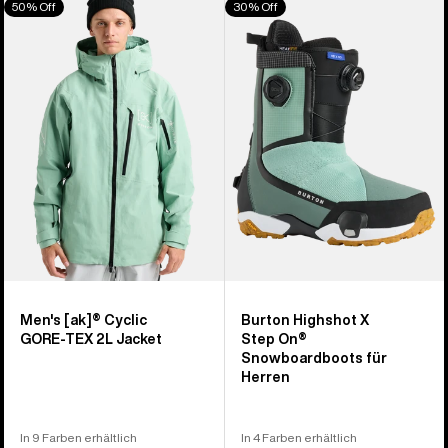
50% Off
30% Off
von
[ak]®
Highshot
917
Cyclic
X
Produkten
GORE‑TEX
Step On®
2L
Snowboardboots
Jacke
für
für
Herren
Herren
Men's [ak]® Cyclic
Burton Highshot X
GORE‑TEX 2L Jacket
Step On®
Snowboardboots für
Herren
In 9 Farben erhältlich
In 4 Farben erhältlich