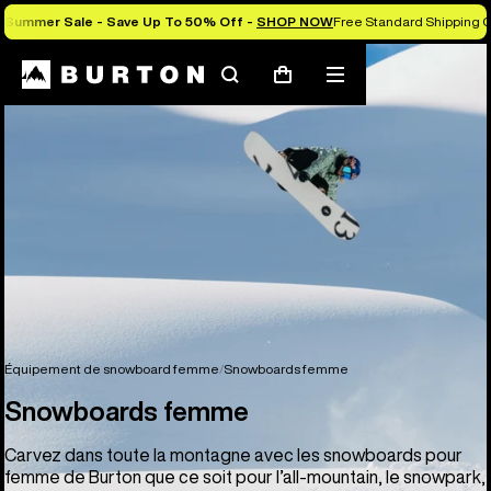
Summer Sale - Save Up To 50% Off -
SHOP NOW
Free Standard Shipping O
Rechercher
Menu
Panier
Équipement de snowboard femme
Snowboards femme
Snowboards femme
Carvez dans toute la montagne avec les snowboards pour
femme de Burton que ce soit pour l’all-mountain, le snowpark,