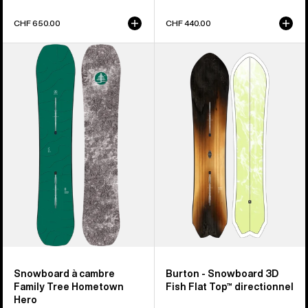
CHF 650.00
CHF 440.00
Burton
Burton
–
-
Snowboard
Snowboard
à
3D
cambre
Fish
Family
Flat
Tree
Top™
Hometown
directionnel
Hero
Snowboard à cambre
Burton - Snowboard 3D
Family Tree Hometown
Fish Flat Top™ directionnel
Hero