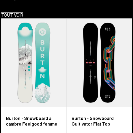
TOUT VOIR
Burton
Burton
-
-
Snowboard
Snowboard
à
Cultivator
cambre
Flat
Feelgood
Top
femme
Burton - Snowboard à
Burton - Snowboard
cambre Feelgood femme
Cultivator Flat Top