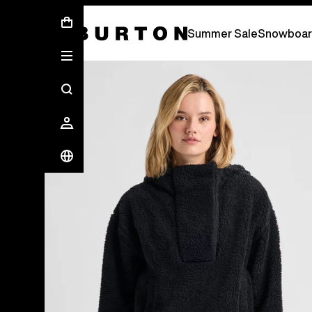
Summer Sale - Save Up To 50% Off 
Summer Sale
Snowboar
Les experts Burton vous expliquent tout