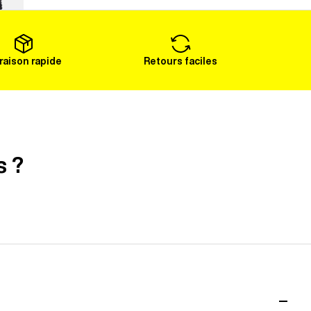
Voir plus
vraison rapide
Retours faciles
s ?