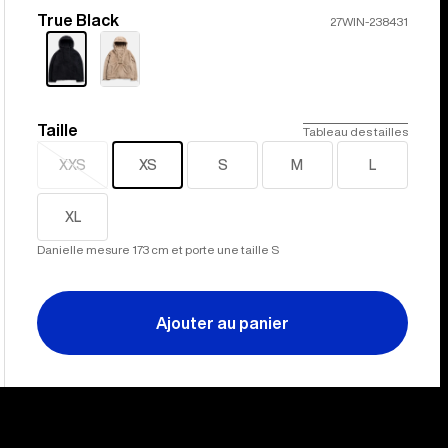
True Black
Couleur
27WIN-238431
Taille
Taille
Tableau des tailles
XXS
XS
S
M
L
Épuisé
XL
Danielle mesure 173 cm et porte une taille S
Ajouter au panier