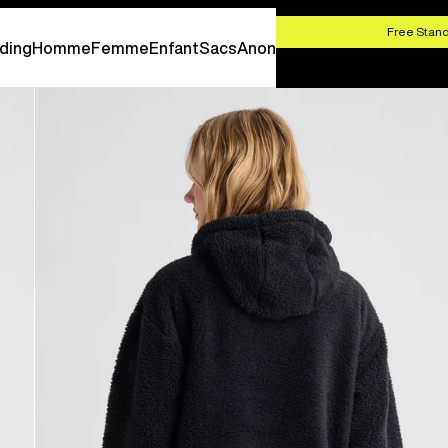
-
SHOP NOW
Free Stand
ding
Homme
Femme
Enfant
Sacs
Anon