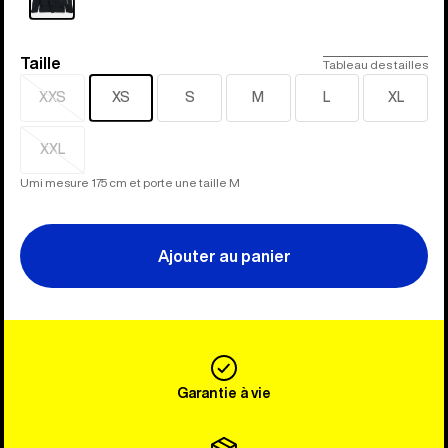
Taille
Taille
Tableau des tailles
XXS
XS
S
M
L
XL
Épuisé
XXL
Épuisé
Umi mesure 175 cm et porte une taille M
Ajouter au panier
Garantie à vie