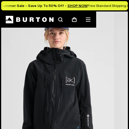
Summer Sale - Save Up To 50% Off -
SHOP NOW
Free Standard Shipping O
Les experts Burton vous expliquent tout
Rechercher
Menu
Panier