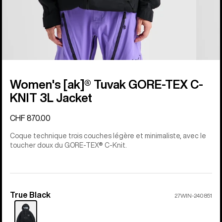
Women's [ak]® Tuvak GORE-TEX C-
KNIT 3L Jacket
CHF 870.00
Coque technique trois couches légère et minimaliste, avec le
toucher doux du GORE-TEX® C-Knit.
True Black
Couleur
27WIN-240851