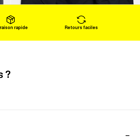
Voir plus
vraison rapide
Retours faciles
s ?