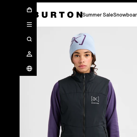
Free Standard Shipping On Orders Over
Summer Sale
Snowboar
Les experts Burton vous expliquent tout