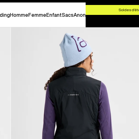
 CHF 100,00
Soldes d’ét
ding
Homme
Femme
Enfant
Sacs
Anon