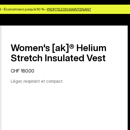
é - Économisez jusqu’à 50 % -
PROFITEZ EN MAINTENANT
Women's [ak]® Helium
Stretch Insulated Vest
CHF 180.00
Léger, respirant et compact.