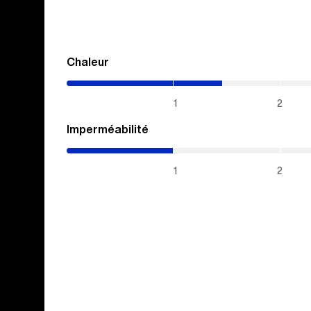
Chaleur
(1.45
/
5)
1
2
Imperméabilité
(1
/
5)
1
2