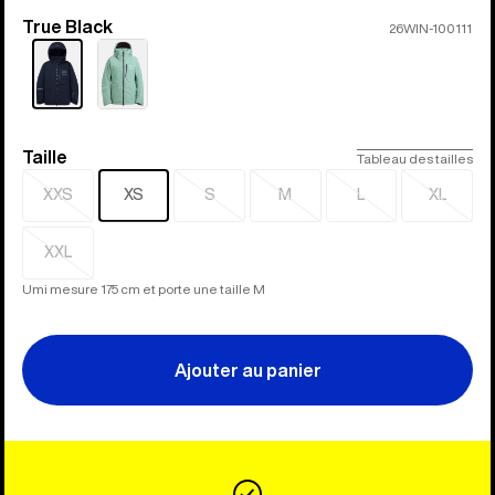
True Black
Couleur
26WIN-100111
Taille
Taille
Tableau des tailles
XXS
XS
S
M
L
XL
Épuisé
Épuisé
Épuisé
Épuisé
Épuisé
XXL
Épuisé
Umi mesure 175 cm et porte une taille M
Ajouter au panier