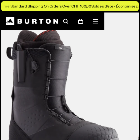
Free Standard Shipping On Orders Over CHF 100,00
Soldes d’été - Économisez j
Les experts Burton vous expliquent tout
Rechercher
Menu
Panier