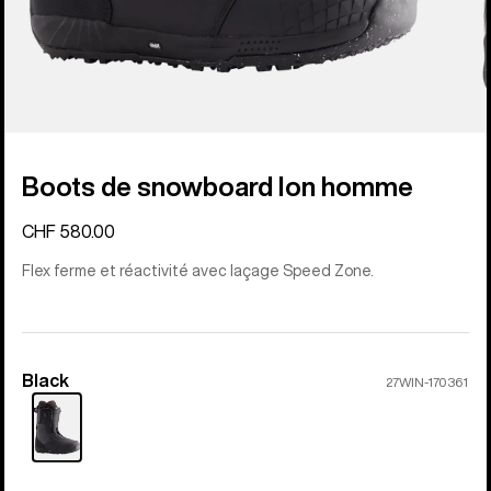
Boots de snowboard Ion homme
CHF 580.00
Flex ferme et réactivité avec laçage Speed Zone.
Black
Couleur
27WIN-170361