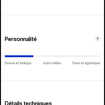
Personnalité
(Dure
?
et
agressive)
Douce et ludique
Juste milieu
Dure et agressive
Détails techniques