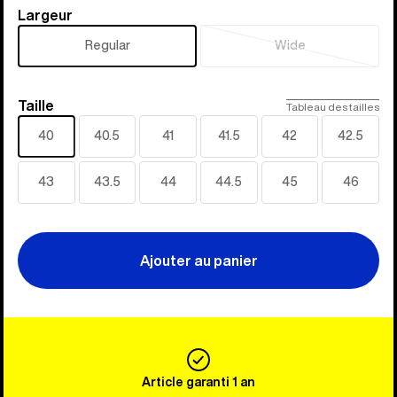
Largeur
Largeur
Regular
Wide
Épuisé
Taille
Taille
Tableau des tailles
40
40.5
41
41.5
42
42.5
43
43.5
44
44.5
45
46
Ajouter au panier
Article garanti 1 an