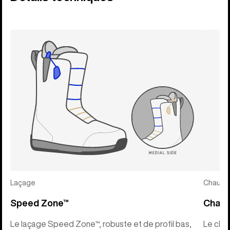
Laçage
Chauss
Speed Zone™
Chaus
Le laçage Speed Zone™, robuste et de profil bas,
Le chau