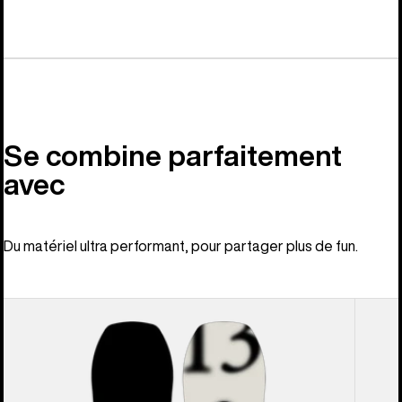
Se combine parfaitement
avec
Du matériel ultra performant, pour partager plus de fun.
Burton
Burton
–
-
Snowboard
Fixatio
à
pour
cambre
snowb