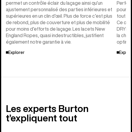
permet un contrôle éclair du laçage ainsi qu’un
Perfor
ajustement personnalisé des parties inférieures et
pour u
supérieures en un clin d’œil. Plus de force c’est plus
tout en
de rebond, plus de couverture et plus de mobilité
Ce cha
pour moins d’efforts de laçage. Les lacets New
DRYRIDE
England Ropes, quasi indestructibles, justifient
la chal
également notre garantie à vie.
optimal
Explorer
Explor
Les experts Burton
t’expliquent tout