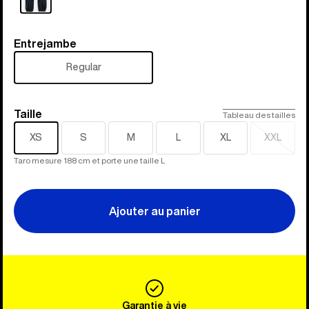
Entrejambe
Entrejambe
Regular
Taille
Taille
Tableau des tailles
XS
S
M
L
XL
XXL
Épuisé
Taro mesure 188 cm et porte une taille L
Ajouter au panier
Garantie à vie