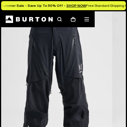
Summer Sale - Save Up To 50% Off -
SHOP NOW
Free Standard Shipping O
Les experts Burton vous expliquent tout
Rechercher
Menu
Panier