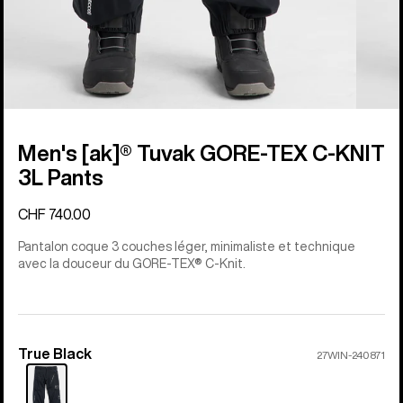
Men's [ak]® Tuvak GORE-TEX C-KNIT
3L Pants
CHF 740.00
Pantalon coque 3 couches léger, minimaliste et technique
avec la douceur du GORE-TEX® C-Knit.
True Black
Couleur
27WIN-240871