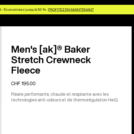
é - Économisez jusqu’à 50 % -
PROFITEZ EN MAINTENANT
Men's [ak]® Baker
Stretch Crewneck
Fleece
CHF 195.00
Polaire performante, chaude et respirante avec les
technologies anti-odeurs et de thermorégulation HeiQ.