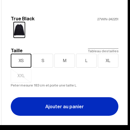
True Black
Couleur
27WIN-242251
Taille
Taille
Tableau des tailles
XS
S
M
L
XL
XXL
Épuisé
Peter mesure 183 cm et porte une taille L
Ajouter au panier