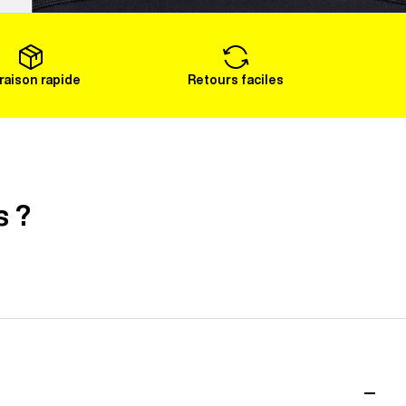
Voir plus
vraison rapide
Retours faciles
s ?