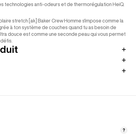
es technologies anti-odeurs et de thermorégulation HeiQ.
polaire stretch [ak] Baker Crew Homme s'impose comme la
égrée à ton système de couches quand tu as besoin de
ble ultra douce est comme une seconde peau qui vous permet
 défis.
duit
?