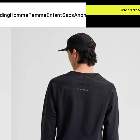
 CHF 100,00
Soldes d’ét
ding
Homme
Femme
Enfant
Sacs
Anon