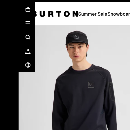
Free Standard Shipping On Orders Over
Summer Sale
Snowboar
Les experts Burton vous expliquent tout