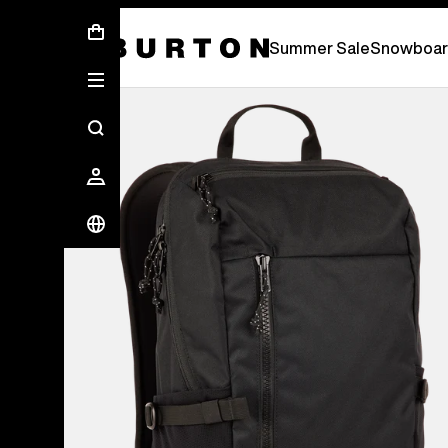
Free Standard Shipping On Orders Over
Summer Sale
Snowboar