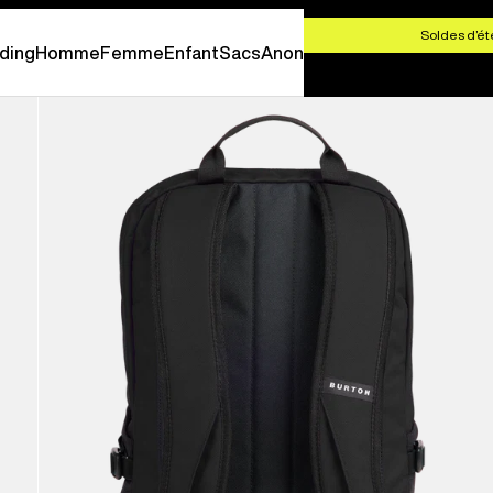
 CHF 100,00
Soldes d’ét
ding
Homme
Femme
Enfant
Sacs
Anon