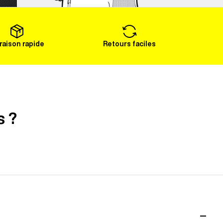
Voir plus
vraison rapide
Retours faciles
s ?