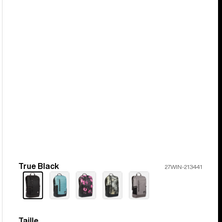
True Black
Couleur
27WIN-213441
Taille
Taille