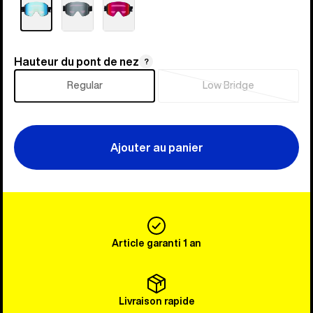
Hauteur du pont de nez
Hauteur
?
du
Regular
Low Bridge
Épuisé
pont
de
nez
Ajouter au panier
Article garanti 1 an
Livraison rapide