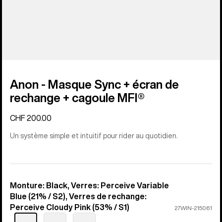
Anon - Masque Sync + écran de
rechange + cagoule MFI®
CHF 200.00
Un système simple et intuitif pour rider au quotidien.
Monture: Black, Verres: Perceive Variable
Couleur
Blue (21% / S2), Verres de rechange:
Perceive Cloudy Pink (53% / S1)
27WIN-215061