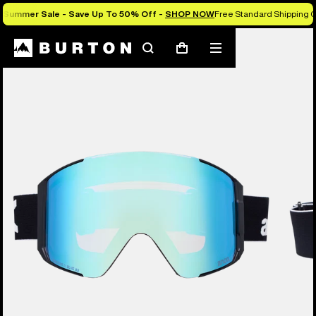
Summer Sale - Save Up To 50% Off -
SHOP NOW
Free Standard Shipping O
Les experts Burton vous expliquent tout
Rechercher
Menu
Panier