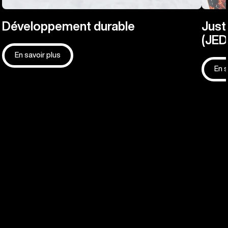
Développement durable
Justi
(JED
En savoir plus
En s