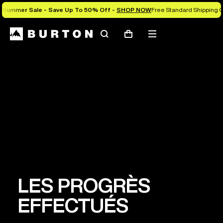
Summer Sale - Save Up To 50% Off -
SHOP NOW
Free Standard Shipping O
Rechercher
Menu
Panier
OBJECTIF
Exploiter le pouvoir du snowboard pour établir
une planète saine où tous peuvent s’épanouir.
LES PROGRÈS
EFFECTUÉS