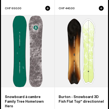
CHF 650.00
CHF 440.00
Burton
Burton
–
-
Snowboard
Snowboard
à
3D
cambre
Fish
Family
Flat
Tree
Top™
Hometown
directionnel
Hero
Snowboard à cambre
Burton - Snowboard 3D
Family Tree Hometown
Fish Flat Top™ directionnel
Hero