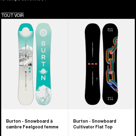
TOUT VOIR
Burton
Burton
-
-
Snowboard
Snowboard
à
Cultivator
cambre
Flat
Feelgood
Top
femme
Burton - Snowboard à
Burton - Snowboard
cambre Feelgood femme
Cultivator Flat Top