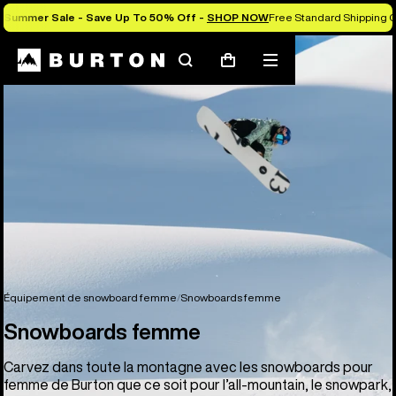
Summer Sale - Save Up To 50% Off -
SHOP NOW
Free Standard Shipping O
Rechercher
Menu
Panier
Équipement de snowboard femme
Snowboards femme
Snowboards femme
Carvez dans toute la montagne avec les snowboards pour
femme de Burton que ce soit pour l’all-mountain, le snowpark,