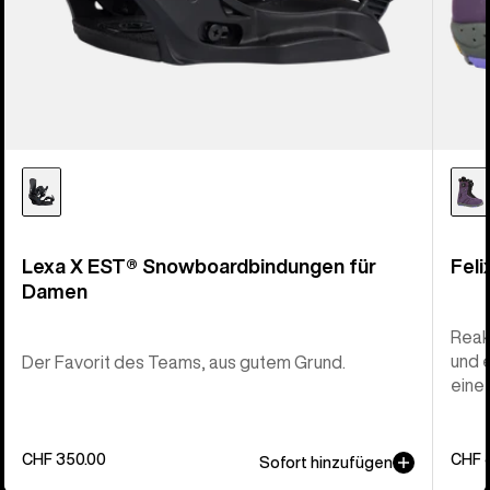
Lexa X EST® Snowboardbindungen für
Fel
Damen
Reak
und 
Der Favorit des Teams, aus gutem Grund.
eine
CHF 350.00
CHF 
Sofort hinzufügen