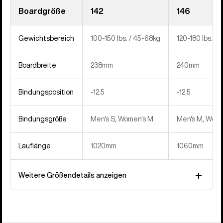
Boardgröße
142
146
Gewichtsbereich
100-150 lbs. / 45-68kg
120-180 lbs. / 
Boardbreite
238mm
240mm
Bindungsposition
‍-12.5
‍-12.5
Bindungsgröße
Men's S, Women's M
Men's M, Wome
Lauflänge
1020mm
1060mm
Weitere Größendetails anzeigen