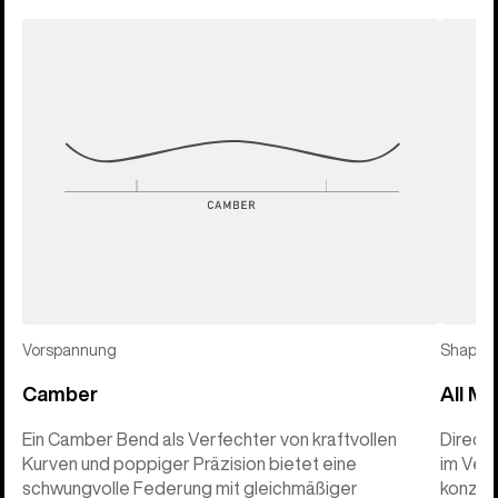
Vorspannung
Shape
Camber
All Mo
Ein Camber Bend als Verfechter von kraftvollen
Direct
Kurven und poppiger Präzision bietet eine
im Verg
schwungvolle Federung mit gleichmäßiger
konzen