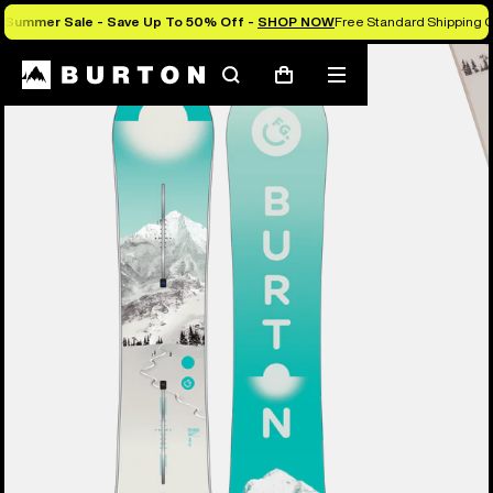
Summer Sale - Save Up To 50% Off -
SHOP NOW
Free Standard Shipping O
Die Experten von Burton erklären es dir
Suchen
Menü
Warenkorb