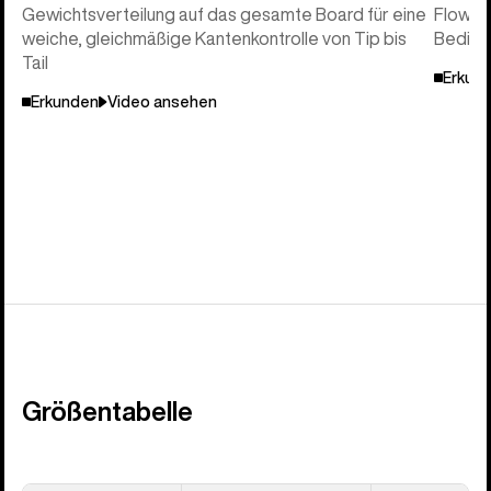
Gewichtsverteilung auf das gesamte Board für eine
Flow un
weiche, gleichmäßige Kantenkontrolle von Tip bis
Beding
Tail
Erkun
Erkunden
Video ansehen
Größentabelle