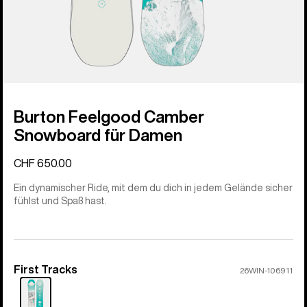
Burton Feelgood Camber
Snowboard für Damen
CHF 650.00
Ein dynamischer Ride, mit dem du dich in jedem Gelände sicher
fühlst und Spaß hast.
First Tracks
Farbe
26WIN-106911