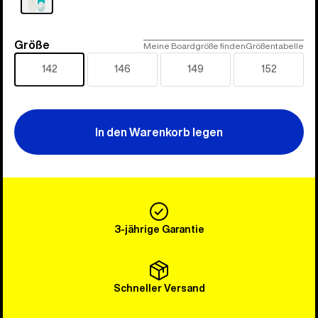
Größe
Größe
Meine Boardgröße finden
Größentabelle
142
146
149
152
In den Warenkorb legen
3-jährige Garantie
Schneller Versand