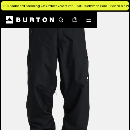
Free Standard Shipping On Orders Over CHF 100,00
Sommer-Sale – Spare bis zu
Die Experten von Burton erklären es dir
Suchen
Menü
Warenkorb