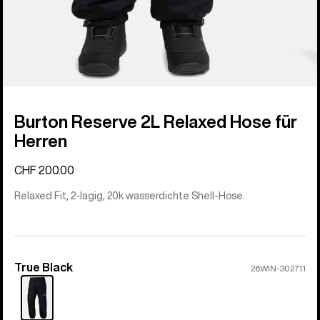
Burton Reserve 2L Relaxed Hose für
Herren
CHF 200.00
Relaxed Fit, 2-lagig, 20k wasserdichte Shell-Hose.
True Black
Farbe
26WIN-302711