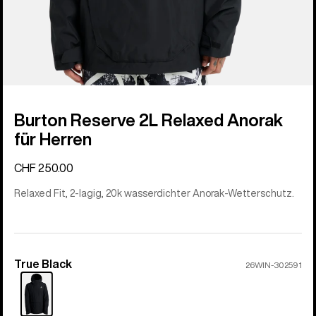
Burton Reserve 2L Relaxed Anorak
für Herren
CHF 250.00
Relaxed Fit, 2-lagig, 20k wasserdichter Anorak-Wetterschutz.
True Black
Farbe
26WIN-302591