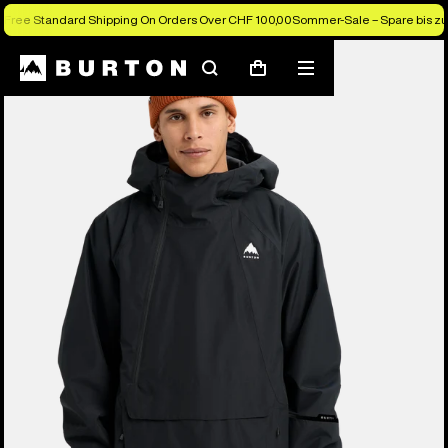
Free Standard Shipping On Orders Over CHF 100,00
Sommer-Sale – Spare bis zu
Die Experten von Burton erklären es dir
Suchen
Menü
Warenkorb