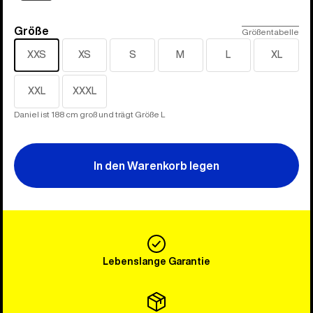
Größe
Größe
Größentabelle
XXS
XS
S
M
L
XL
XXL
XXXL
Daniel ist 188 cm groß und trägt Größe L
In den Warenkorb legen
Lebenslange Garantie