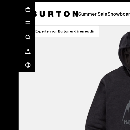
Summer Sale - Save Up To 50% Off -
Summer Sale
Snowboar
Die Experten von Burton erklären es dir