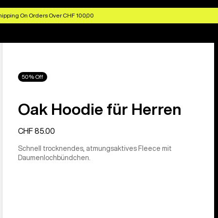
hipping On Orders Over CHF 100,00
50% Off
Oak Hoodie für Herren
CHF 85.00
Schnell trocknendes, atmungsaktives Fleece mit
Daumenlochbündchen.