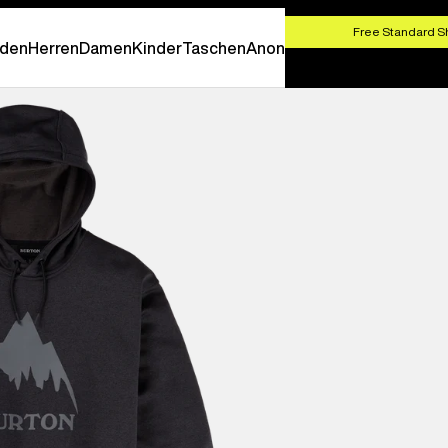
SHOP NOW
Free Standard S
den
Herren
Damen
Kinder
Taschen
Anon