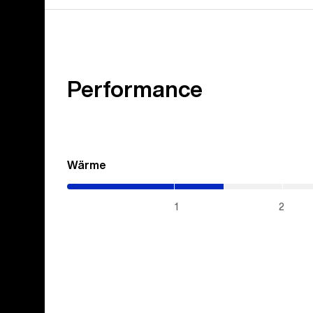
Performance
Wärme
(1.45
/
5)
1
2