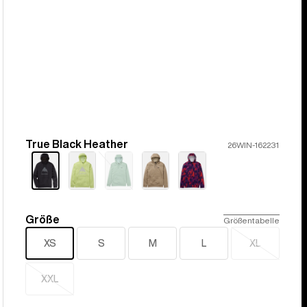
True Black Heather
Farbe
26WIN-162231
Ausverkauft
Größe
Größe
Größentabelle
XS
S
M
L
XL
Ausverkauf
XXL
Ausverkauft