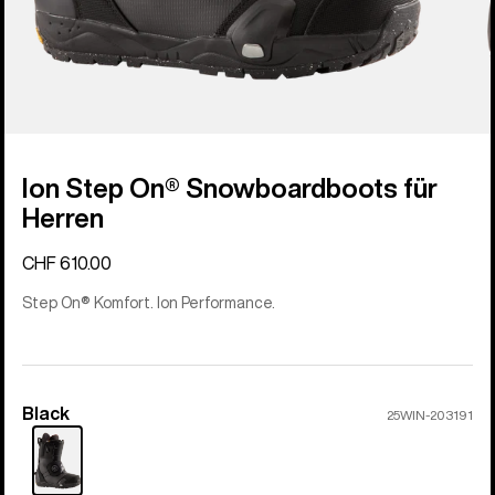
Ion Step On® Snowboardboots für
Herren
CHF 610.00
Step On® Komfort. Ion Performance.
Black
Farbe
25WIN-203191