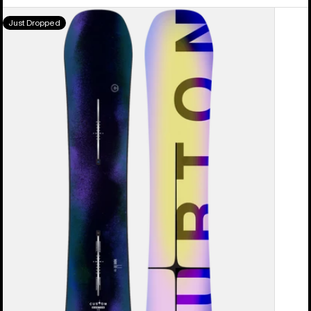
Burton
Just Dropped
Custom
Camber
Snowboard
für
Herren