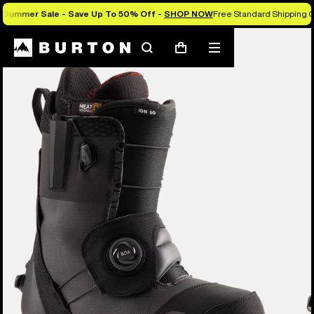
Summer Sale - Save Up To 50% Off -
SHOP NOW
Free Standard Shipping O
Die Experten von Burton erklären es dir
Suchen
Menü
Warenkorb