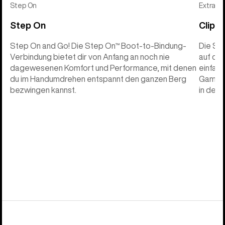
Step On
Extras
Step On
Clips
Step On and Go! Die Step On™ Boot-to-Bindung-
Die St
Verbindung bietet dir von Anfang an noch nie
auf de
dagewesenen Komfort und Performance, mit denen
einfach
du im Handumdrehen entspannt den ganzen Berg
Gamasc
bezwingen kannst.
in den C