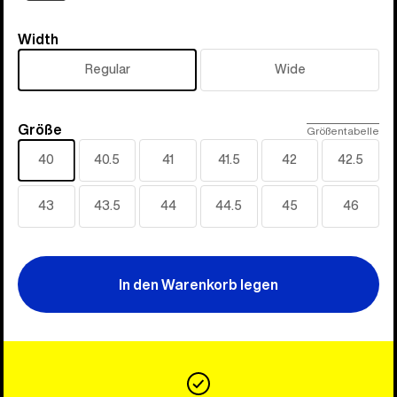
Width
Width
Regular
Wide
Größe
Größe
Größentabelle
40
40.5
41
41.5
42
42.5
43
43.5
44
44.5
45
46
In den Warenkorb legen