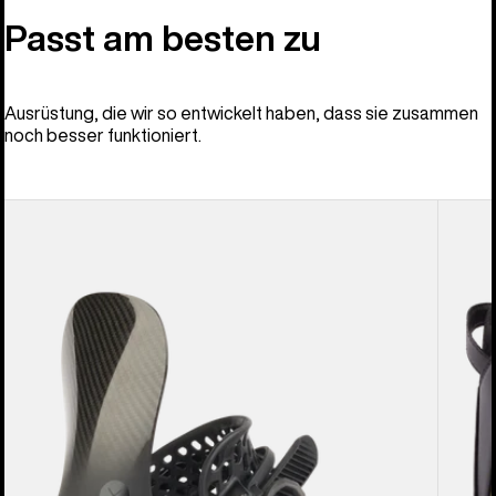
Passt am besten zu
Ausrüstung, die wir so entwickelt haben, dass sie zusammen
noch besser funktioniert.
Burton
Burton
X
Driver
EST®
X
Snowboardbindung
Snowb
für
für
Herren
Herren