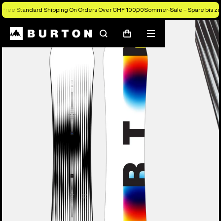
Free Standard Shipping On Orders Over CHF 100,00
Sommer-Sale – Spare bis zu
Die Experten von Burton erklären es dir
Suchen
Menü
Warenkorb