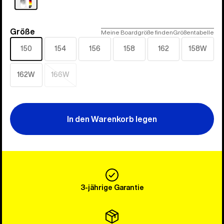
Größe
Größe
Meine Boardgröße finden
Größentabelle
150
154
156
158
162
158W
162W
166W
Ausverkauft
In den Warenkorb legen
3-jährige Garantie