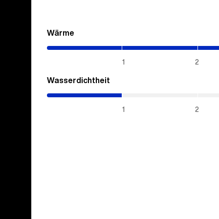
Wärme
(3.55
/
5)
1
2
Wasserdichtheit
(1
/
5)
1
2