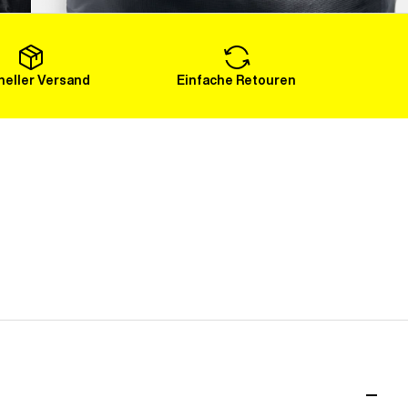
Mehr laden
eller Versand
Einfache Retouren