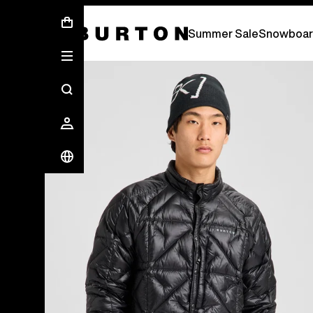
Free Standard Shipping On Orders Over C
Summer Sale
Snowboar
Die Experten von Burton erklären es dir