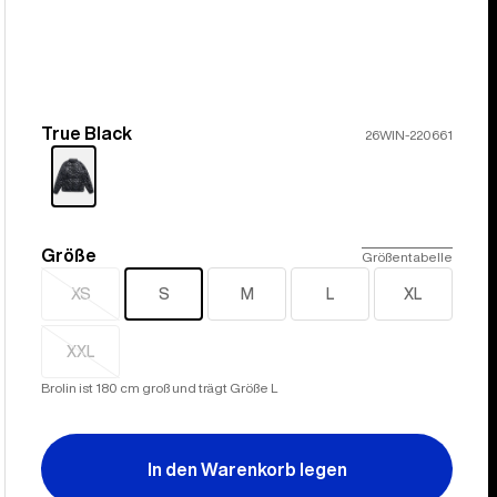
True Black
Farbe
26WIN-220661
Größe
Größe
Größentabelle
XS
S
M
L
XL
Ausverkauft
XXL
Ausverkauft
Brolin ist 180 cm groß und trägt Größe L
In den Warenkorb legen