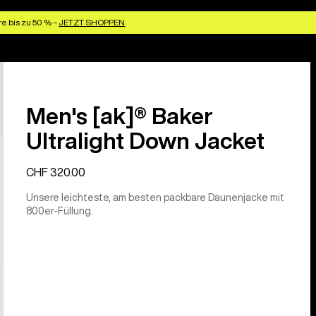
e bis zu 50 % –
JETZT SHOPPEN
Men's [ak]® Baker
Ultralight Down Jacket
CHF 320.00
Unsere leichteste, am besten packbare Daunenjacke mit
800er-Füllung.