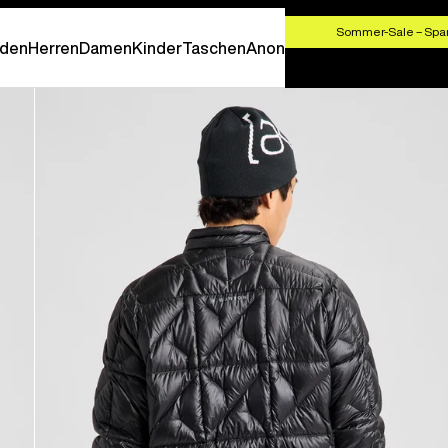
HF 100,00
Sommer-Sale – Spar
den
Herren
Damen
Kinder
Taschen
Anon