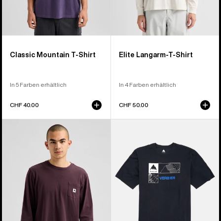
Classic Mountain T-Shirt
Elite Langarm-T-Shirt
In 5 Farben erhältlich
In 4 Farben erhältlich
CHF 40.00
CHF 50.00
Burton
Burton
Colfax
Local
Langarm-
Kurzarm-
T-
T-
Shirt
Shirt