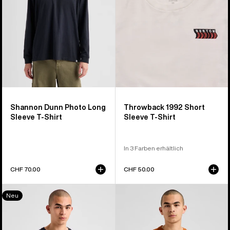
T-
Shirt
Shirt
Shannon Dunn Photo Long
Throwback 1992 Short
Sleeve T-Shirt
Sleeve T-Shirt
In 3 Farben erhältlich
CHF 70.00
CHF 50.00
Burton
Burton
Neu
Protomark
Overlook
Langarmshirt
T-
Shirt