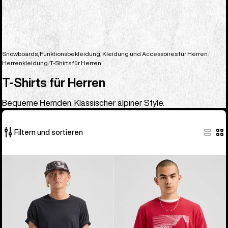
Snowboards, Funktionsbekleidung, Kleidung und Accessoires für Herren
Herrenkleidung
T-Shirts für Herren
T-Shirts für Herren
Bequeme Hemden. Klassischer alpiner Style.
Filtern und sortieren
23
Burton
Burton
von
Classic
Elmore
23
Kurzarm-
T-
Produkten
T-
Shirt
Shirt