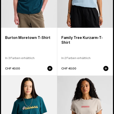
Burton Moretown T-Shirt
Family Tree Kurzarm-T-
Shirt
In 3 Farben erhältlich
In 2 Farben erhältlich
CHF 40.00
CHF 40.00
Burton
Burton
Ransacked
Dejaview
T-
T-
Shirt
Shirt