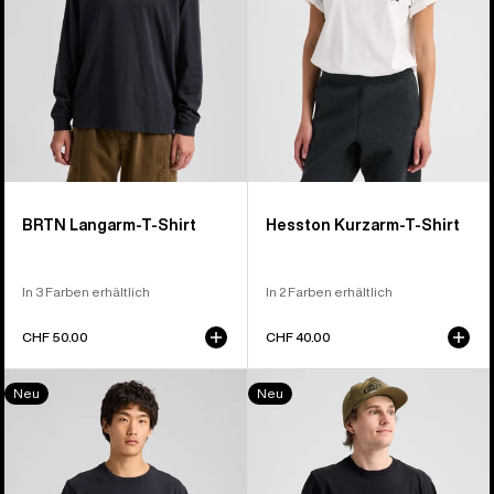
BRTN Langarm-T-Shirt
Hesston Kurzarm-T-Shirt
In 3 Farben erhältlich
In 2 Farben erhältlich
CHF 50.00
CHF 40.00
Jason
Blossom
Neu
Neu
B
27
Seven
Short
Short
Sleeve
Sleeve
T-