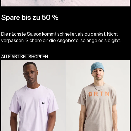
Spare bis zu 50 %
Die nächste Saison kommt schneller, als du denkst. Nicht
verpassen: Sichere dir die Angebote, solange es sie gibt.
ALLE ARTIKEL SHOPPEN
Burton
Burton
Colfax
BRTN
Kurzarm-
T-
T-
Shirt
Shirt