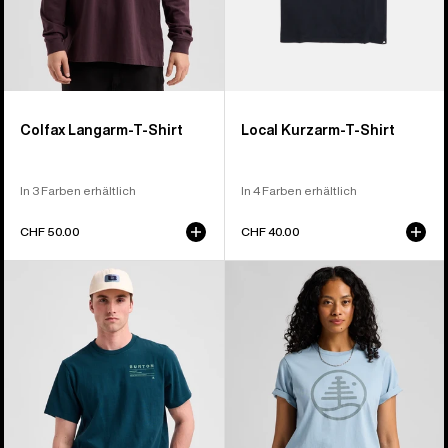
Colfax Langarm-T-Shirt
Local Kurzarm-T-Shirt
In 3 Farben erhältlich
In 4 Farben erhältlich
CHF 50.00
CHF 40.00
Burton
Burton
Moretown
Family
T-
Tree
Shirt
Kurzarm-
T-
Shirt