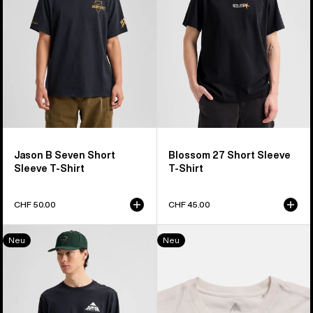
T-
Shirt
Shirt
Jason B Seven Short
Blossom 27 Short Sleeve
Sleeve T-Shirt
T-Shirt
CHF 50.00
CHF 45.00
Shannon
Throwback
Neu
Neu
Dunn
1992
Photo
Short
Long
Sleeve
Sleeve
T-