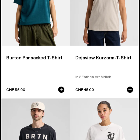
Burton Ransacked T-Shirt
Dejaview Kurzarm-T-Shirt
In 2 Farben erhältlich
CHF 55.00
CHF 45.00
Burton
Burton
BRTN
Hesston
Langarm-
T-
T-
Shirt
Shirt