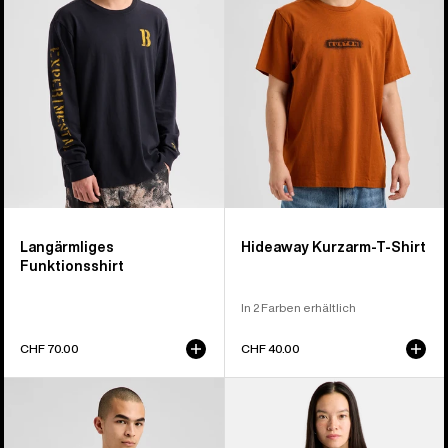
Langärmliges
Hideaway Kurzarm-T-Shirt
Funktionsshirt
In 2 Farben erhältlich
CHF 70.00
CHF 40.00
Burton
Burton
Short
Noirline
Fuse
Shirt