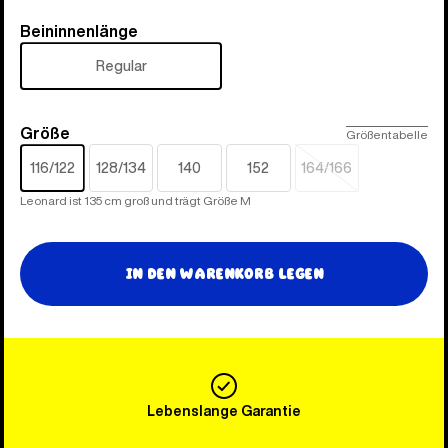
Beininnenlänge
Beininnenlänge
Regular
Größe
Größe
Größentabelle
116/122
128/134
140
152
164/166
Ausverkauft
Leonard ist 135 cm groß und trägt Größe M
In den Warenkorb legen
Lebenslange Garantie