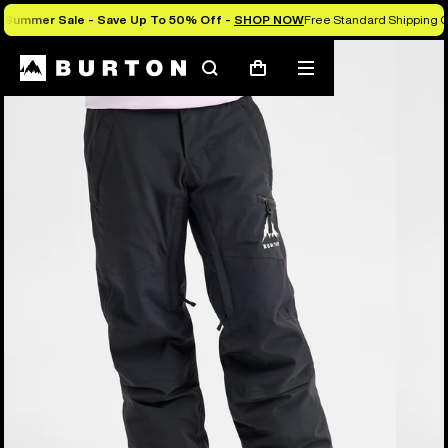
Summer Sale - Save Up To 50% Off -
SHOP NOW
Free Standard Shipping O
Die Experten von Burton erklären es dir
Suchen
Menü
Warenkorb