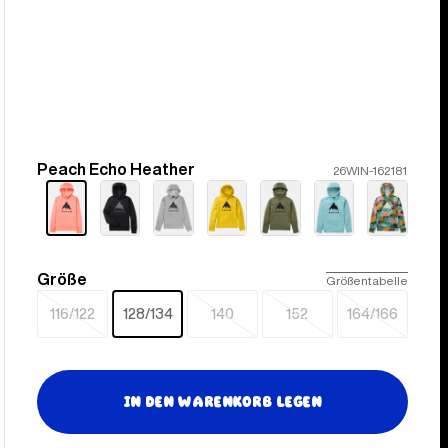
Peach Echo Heather
Farbe
26WIN-162181
Größe
Größe
Größentabelle
116/122
128/134
140
152
164/166
Ausverkauft
Ausverkauft
Ausverkauft
Ausverkauf
In den Warenkorb legen