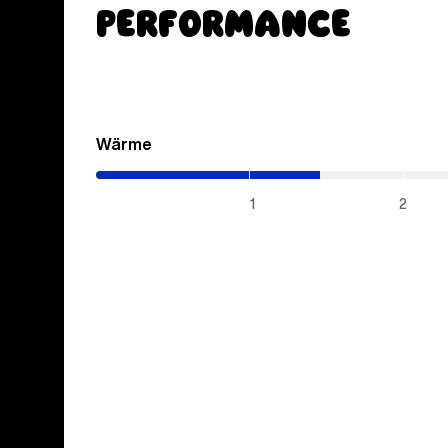
Performance
Wärme
(1.45
/
5)
1
2