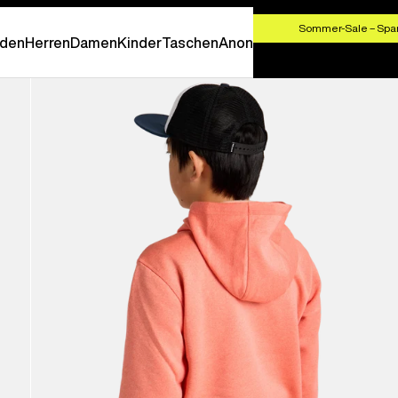
HF 100,00
Sommer-Sale – Spar
den
Herren
Damen
Kinder
Taschen
Anon