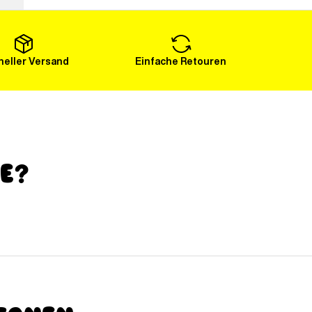
Mehr laden
eller Versand
Einfache Retouren
ge?