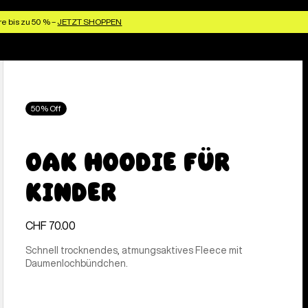
e bis zu 50 % –
JETZT SHOPPEN
50% Off
Oak Hoodie für
Kinder
CHF 70.00
Schnell trocknendes, atmungsaktives Fleece mit
Daumenlochbündchen.