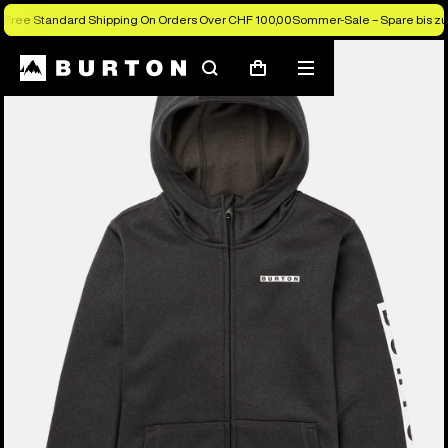
Free Standard Shipping On Orders Over CHF 100,00
Sommer-Sale – Spare bis zu
Die Experten von Burton erklären es dir
Suchen
Menü
Warenkorb