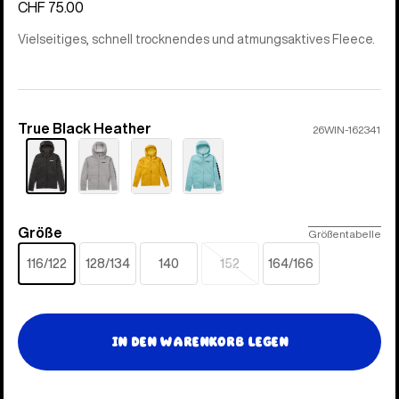
CHF 75.00
Vielseitiges, schnell trocknendes und atmungsaktives Fleece.
True Black Heather
Farbe
26WIN-162341
Größe
Größe
Größentabelle
116/122
128/134
140
152
164/166
Ausverkauft
In den Warenkorb legen