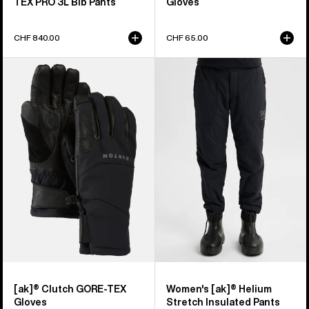
TEX PRO 3L Bib Pants
Gloves
CHF 840.00
CHF 65.00
Burton
Burton
[ak]®
[ak]®
Clutch
Helium
GORE-
Stretch
TEX
Insulated
Handschuhe
Hose
für
Damen
[ak]® Clutch GORE-TEX
Women's [ak]® Helium
Gloves
Stretch Insulated Pants