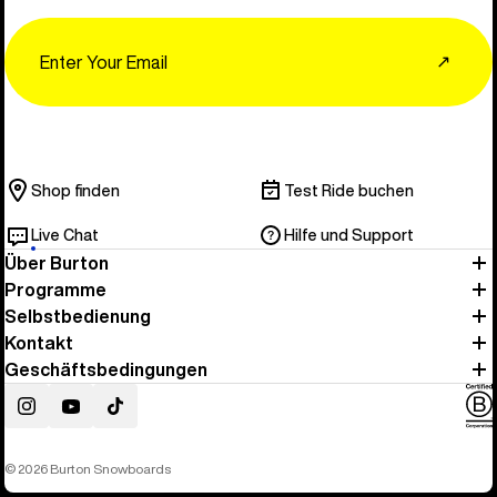
Email
↗
Shop finden
Test Ride buchen
Live Chat
Hilfe und Support
Über Burton
Programme
Selbstbedienung
Kontakt
Geschäftsbedingungen
Instagram
YouTube
TikTok
© 2026 Burton Snowboards