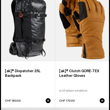
Dispatcher
Clutch
25-
GORE-
Liter-
TEX
Rucksack
Lederhandschuhe
[ak]® Dispatcher 25L
[ak]® Clutch GORE-TEX
Backpack
Leather Gloves
In 2 Farben erhältlich
CHF 180.00
CHF 170.00