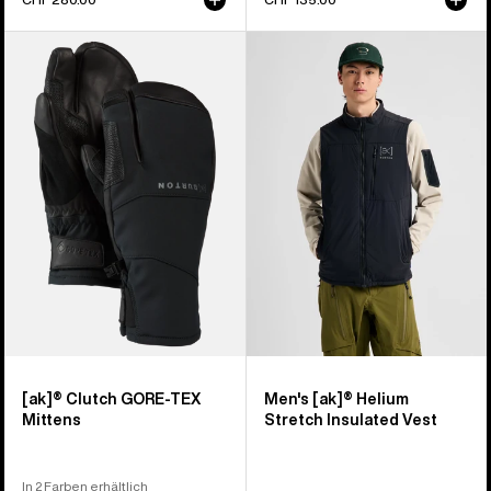
Burton
Burton
[ak]®
[ak]®
Clutch
Helium
GORE-
Stretch
TEX
Insulated
Fäustlinge
Weste
für
Herren
[ak]® Clutch GORE-TEX
Men's [ak]® Helium
Mittens
Stretch Insulated Vest
In 2 Farben erhältlich