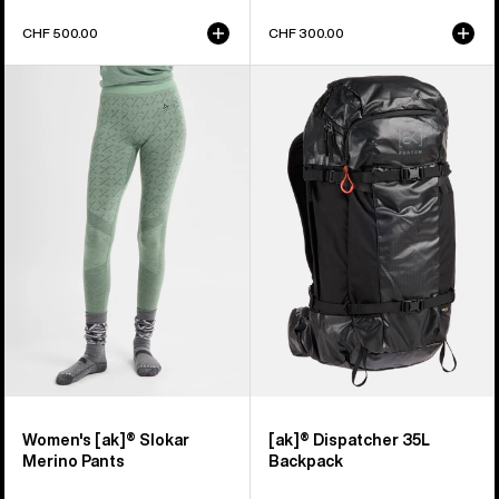
CHF 500.00
CHF 300.00
Burton
Burton
[ak]®
[ak]®
Slokar
Dispatcher
Merino
35-
Hose
Liter-
für
Rucksack
Damen
Women's [ak]® Slokar
[ak]® Dispatcher 35L
Merino Pants
Backpack