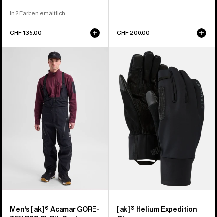
In 2 Farben erhältlich
CHF 135.00
CHF 200.00
Burton
Burton
[ak]®
[ak]®
Acamar
Helium
GORE-
Expedition
TEX
Handschuhe
PRO
3L
Latzhose
für
Herren
Men's [ak]® Acamar GORE-
[ak]® Helium Expedition