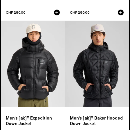
CHF 280.00
CHF 280.00
Burton
Burton
[ak]®
[ak]®
Expedition
Baker
Daunenjacke
Daunenjacke
für
mit
Herren
Kapuze
für
Herren
Men's [ak]® Expedition
Men's [ak]® Baker Hooded
Down Jacket
Down Jacket