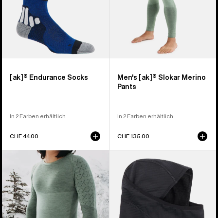
[ak]® Endurance Socks
Men's [ak]® Slokar Merino
Pants
In 2 Farben erhältlich
In 2 Farben erhältlich
CHF 44.00
CHF 135.00
Burton
Burton
[ak]®
[ak]®
Slokar
Sturmhaube 2.0
Crewneck
Fleece
für