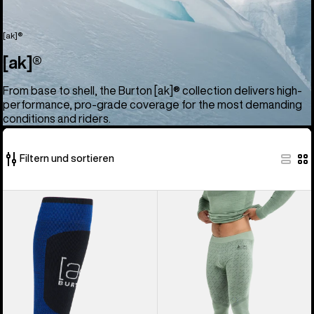
[ak]®
[ak]®
From base to shell, the Burton [ak]® collection delivers high-
performance, pro-grade coverage for the most demanding
conditions and riders.
Filtern und sortieren
52
Burton
Burton
von
[ak]®
[ak]®
52
Endurance
Slokar
Produkten
Socken
Merino
Hose
für
Herren