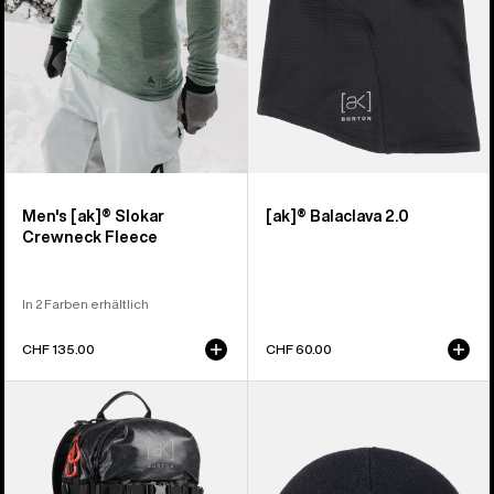
Herren
Men's [ak]® Slokar
[ak]® Balaclava 2.0
Crewneck Fleece
In 2 Farben erhältlich
CHF 135.00
CHF 60.00
Burton
Burton
[ak]®
[ak]®
Dispatcher
Stagger
18-
Mütze