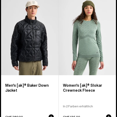
Burton
Burton
[ak]®
[ak]®
Baker
Slokar
Daunenjacke
Crewneck
für
Fleece
Herren
für
Damen
Men's [ak]® Baker Down
Women's [ak]® Slokar
Jacket
Crewneck Fleece
In 2 Farben erhältlich
CHF 280.00
CHF 135.00