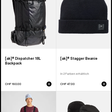
Liter-
Rucksack
[ak]® Dispatcher 18L
[ak]® Stagger Beanie
Backpack
In 2 Farben erhältlich
CHF 160.00
CHF 47.00
Burton
Burton
[ak]®
[ak]®
Freebird
Clutch