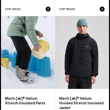
CHF 140.00
CHF 180.00
Burton
Burton
[ak]®
[ak]®
Helium
Helium
Stretch
Stretch
Insulated
Insulated
Hose
Jacke
für
mit
Herren
Kapuze
für
Herren
Men's [ak]® Helium
Men's [ak]® Helium
Stretch Insulated Pants
Hooded Stretch Insulated
Jacket