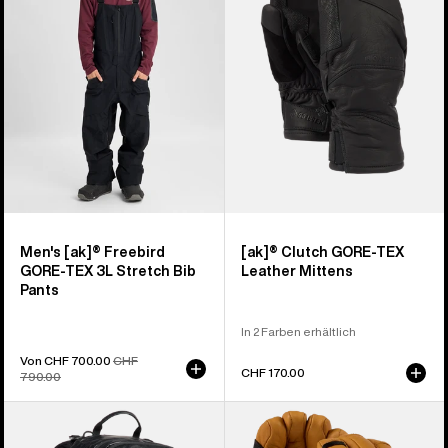
GORE‑TEX
GORE-
3L
TEX
Stretch-
Lederfäustlinge
Latzhose
für
Herren
Men's [ak]® Freebird
[ak]® Clutch GORE-TEX
GORE‑TEX 3L Stretch Bib
Leather Mittens
Pants
In 2 Farben erhältlich
Verkaufspreis
Von CHF 700.00
Normaler
CHF
CHF 170.00
790.00
Preis
Burton
Burton
[ak]®
[ak]®